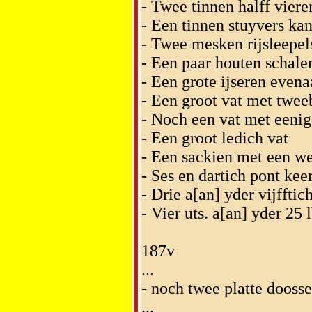
- Twee tinnen halff viere
- Een tinnen stuyvers kan
- Twee mesken rijsleepels
- Een paar houten schale
- Een grote ijseren even
- Een groot vat met twe
- Noch een vat met eeni
- Een groot ledich vat
- Een sackien met een we
- Ses en dartich pont kee
- Drie a[an] yder vijfftic
- Vier uts. a[an] yder 25 l
187v
...
- noch twee platte dooss
...