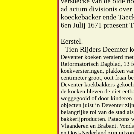
versoecke van de olde ho
ad actum divisionis over
koeckebacker ende Taec
6en Julij 1671 praesent 
Eerstel.
- Tien Rijders Deemter ko
Deventer koeken versierd met z
Reformatorisch Dagblad, 13 f
koekversieringen, plakken van
centimeter groot, ooit fraai b
Deventer koekbakkers gekocht
de koeken bleven de niet eetb
weggegooid of door kinderen 
objecten juist in Deventer zij
belangrijke rol van de stad al
bakkerijproducten. Patacons
Vlaanderen en Brabant. Vondst
en Oost-Nederland zijn uitzon