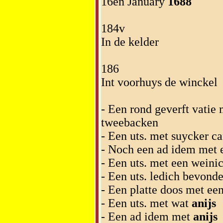
16en January
1688
184v
In de kelder
186
Int voorhuys de winckel
- Een rond geverft vatie
tweebacken
- Een uts. met suycker ca
- Noch een ad idem met
- Een uts. met een weini
- Een uts. ledich bevond
- Een platte doos met ee
- Een uts. met wat
anijs
- Een ad idem met
anijs