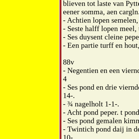
blieven tot laste van Pyt
eener somma, aen cargln
- Achtien lopen semelen, 
- Seste halff lopen meel, 
- Ses duysent cleine pepe
- Een partie turff en hout
88v
- Negentien en een vier
4
- Ses pond en drie viernde
14-.
- ¾ nagelholt 1-1-.
- Acht pond peper. t pond 
- Ses pond gemalen kimme
- Twintich pond daij in de
10-.