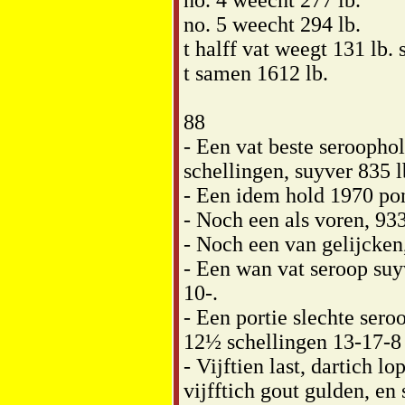
no. 4 weecht 277 lb.
no. 5 weecht 294 lb.
t halff vat weegt 131 lb.
t samen 1612 lb.
88
- Een vat beste seroophol
schellingen, suyver 835 l
- Een idem hold 1970 po
- Noch een als voren, 933
- Noch een van gelijcken,
- Een wan vat seroop suy
10-.
- Een portie slechte sero
12½ schellingen 13-17-8
- Vijftien last, dartich lo
vijfftich gout gulden, en