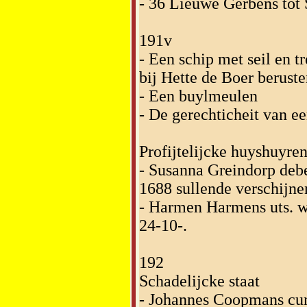
- 36 Lieuwe Gerbens tot S
191v
- Een schip met seil en 
bij Hette de Boer berust
- Een buylmeulen
- De gerechticheit van e
Profijtelijcke huyshuyre
- Susanna Greindorp deb
1688 sullende verschijnen
- Harmen Harmens uts. w
24-10-.
192
Schadelijcke staat
- Johannes Coopmans cum