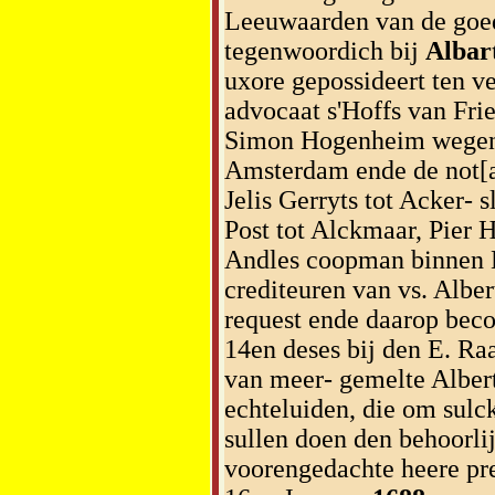
Leeuwaarden van de goed
tegenwoordich bij
Albar
uxore gepossideert ten v
advocaat s'Hoffs van Fri
Simon Hogenheim wegens
Amsterdam ende de not[
Jelis Gerryts tot Acker-
Post tot Alckmaar, Pier 
Andles coopman binnen L
crediteuren van vs. Alber
request ende daarop bec
14en deses bij den E. Ra
van meer- gemelte Alber
echteluiden, die om sulck
sullen doen den behoorli
voorengedachte heere pre