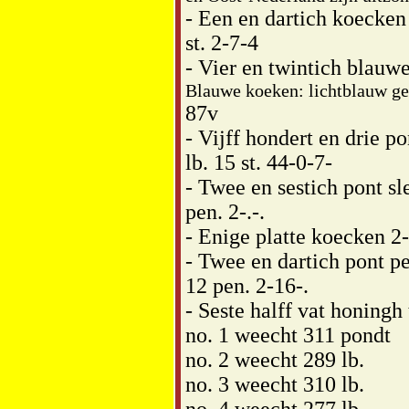
- Een en dartich koecken
st. 2-7-4
- Vier en twintich blauw
Blauwe koeken: lichtblauw geg
87v
- Vijff hondert en drie p
lb. 15 st. 44-0-7-
- Twee en sestich pont sle
pen. 2-.-.
- Enige platte koecken 2-
- Twee en dartich pont p
12 pen. 2-16-.
- Seste halff vat honingh 
no. 1 weecht 311 pondt
no. 2 weecht 289 lb.
no. 3 weecht 310 lb.