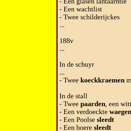
- Een glasen lantaarntie
- Een wachtlist
- Twee schilderijckes
...
188v
...
In de schuyr
...
- Twee
koeckkraemen
me
In de stall
- Twee
paarden
, een wi
- Een verdoeckte
waege
- Een Poolse
sleedt
- Een boere
sleedt