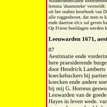
Middelnederlands woordenboek
lemma 'duumsteke' vermeldt: 
uit het oudste keurboek van D
alle roggenbroot, dat men te 
ende daertoe elcx sal geven ha
Op Friese boeldagen werden k
Leeuwarden 1671, aes
87
Aestimatie ende vorderi
here praesiderende burg
door Hendrick Lamberts 
koeckebackers bij partie
koecken ende andere soe
bij mij G. Horreus geswor
Leuwarden van de goedere
Hayes in leven wede. van 