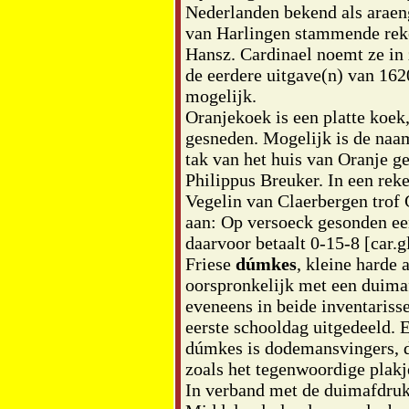
Nederlanden bekend als araen
van Harlingen stammende re
Hansz. Cardinael noemt ze in
de eerdere uitgave(n) van 1620
mogelijk.
Oranjekoek is een platte koek,
gesneden. Mogelijk is de naa
tak van het huis van Oranje g
Philippus Breuker. In een reke
Vegelin van Claerbergen trof
aan: Op versoeck gesonden e
daarvoor betaalt 0-15-8 [car.gl
Friese
dúmkes
, kleine harde 
oorspronkelijk met een duima
eveneens in beide inventariss
eerste schooldag uitgedeeld.
dúmkes is dodemansvingers, d
zoals het tegenwoordige plakj
In verband met de duimafdruk 