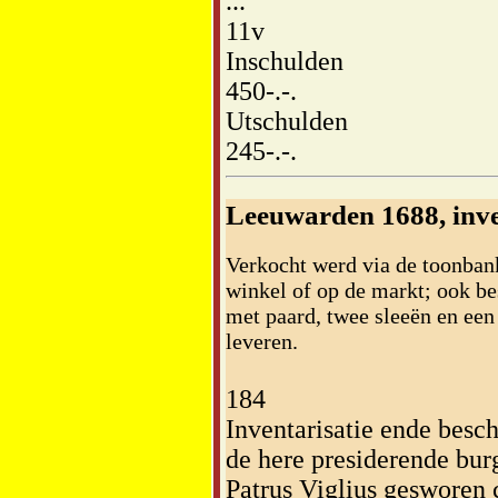
...
11v
Inschulden
450-.-.
Utschulden
245-.-.
Leeuwarden 1688, inve
Verkocht werd via de toonban
winkel of op de markt; ook be
met paard, twee sleeën en een 
leveren.
184
Inventarisatie ende besc
de here presiderende bu
Patrus Viglius gesworen c