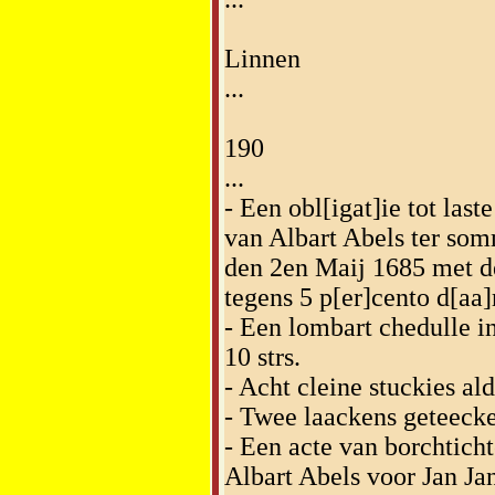
Linnen
...
190
...
- Een obl[igat]ie tot last
van Albart Abels ter som
den 2en Maij 1685 met de 
tegens 5 p[er]cento d[aa]
- Een lombart chedulle in
10 strs.
- Acht cleine stuckies al
- Twee laackens geteecke
- Een acte van borchticht
Albart Abels voor Jan Jan