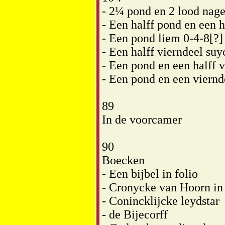
- 2¼ pond en 2 lood nage
- Een halff pond en een 
- Een pond liem 0-4-8[?]
- Een halff vierndeel su
- Een pond en een halff v
- Een pond en een viernd
89
In de voorcamer
90
Boecken
- Een bijbel in folio
- Cronycke van Hoorn in
- Conincklijcke leydstar
- de Bijecorff