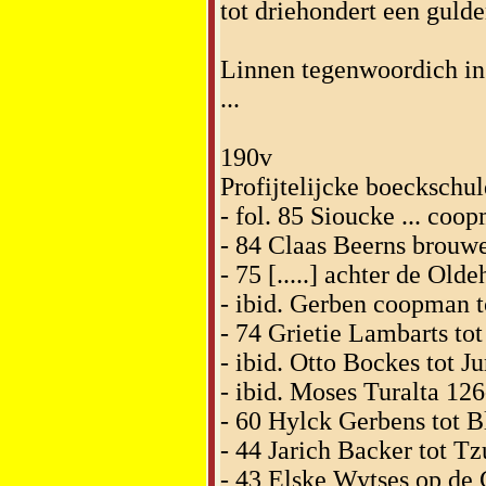
tot driehondert een gulden
Linnen tegenwoordich in
...
190v
Profijtelijcke boeckschu
- fol. 85 Sioucke ... co
- 84 Claas Beerns brouwe
- 75 [.....] achter de Olde
- ibid. Gerben coopman t
- 74 Grietie Lambarts tot
- ibid. Otto Bockes tot J
- ibid. Moses Turalta 126
- 60 Hylck Gerbens tot B
- 44 Jarich Backer tot T
- 43 Elske Wytses op de