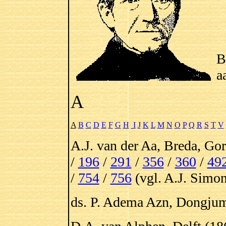
B
a
A
A
B
C
D
E
F
G
H
I
J
K
L
M
N
O
P
Q
R
S
T
V
A.J. van der Aa, Breda, Go
/
196
/
291
/
356
/
360
/
49
/
754
/
756
(vgl. A.J. Simon
ds. P. Adema Azn, Dongjum