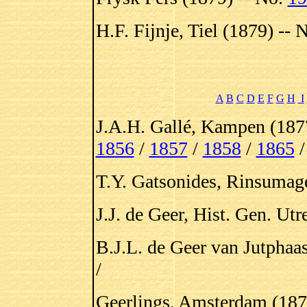
H.F. Fijnje, Tiel (1879) -- 
A
B
C
D
E
F
G
H
I
J.A.H. Gallé, Kampen (187
1856
/
1857
/
1858
/
1865
T.Y. Gatsonides, Rinsumage
J.J. de Geer, Hist. Gen. Ut
B.J.L. de Geer van Jutphaa
/
Geerlings, Amsterdam (187