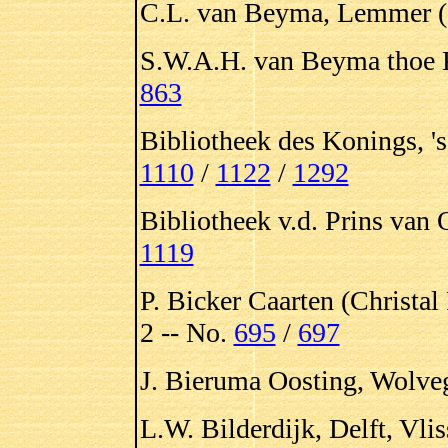
C.L. van Beyma, Lemmer (
S.W.A.H. van Beyma thoe 
863
Bibliotheek des Konings, '
1110
/
1122
/
1292
Bibliotheek v.d. Prins van 
1119
P. Bicker Caarten (Christa
2 -- No.
695
/
697
J. Bieruma Oosting, Wolve
L.W. Bilderdijk, Delft, Vli