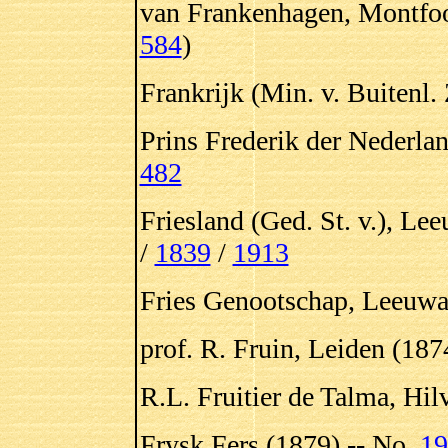
van Frankenhagen, Montfoo
584
)
Frankrijk (Min. v. Buitenl.
Prins Frederik der Nederla
482
Friesland (Ged. St. v.), L
/
1839
/
1913
Fries Genootschap, Leeuwa
prof. R. Fruin, Leiden (187
R.L. Fruitier de Talma, Hi
Frysk Fers (1879) -- No.
19