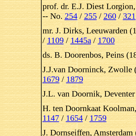
prof. dr. E.J. Diest Lorgi
-- No.
254
/
255
/
260
/
321
mr. J. Dirks, Leeuwarden (
/
1109
/
1445a
/
1700
ds. B. Doorenbos, Peins (1
J.J.van Doorninck, Zwolle 
1679
/
1879
J.L. van Doornik, Deventer
H. ten Doornkaat Koolman,
1147
/
1654
/
1759
J. Dornseiffen, Amsterdam 