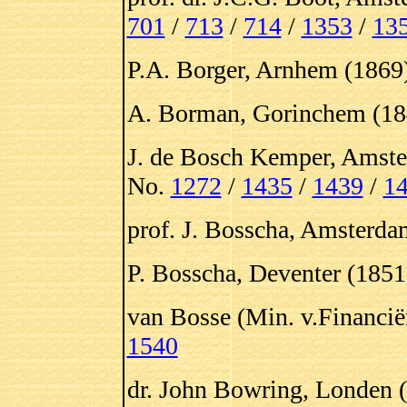
701
/
713
/
714
/
1353
/
13
P.A. Borger, Arnhem (1869
A. Borman, Gorinchem (18
J. de Bosch Kemper, Amste
No.
1272
/
1435
/
1439
/
1
prof. J. Bosscha, Amsterda
P. Bosscha, Deventer (1851
van Bosse (Min. v.Financië
1540
dr. John Bowring, Londen 