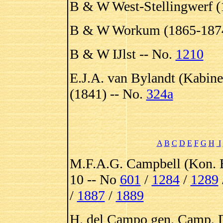
B & W West-Stellingwerf (
B & W Workum (1865-1874
B & W IJlst -- No.
1210
E.J.A. van Bylandt (Kabine
(1841) -- No.
324a
A
B
C
D
E
F
G
H
I
M.F.A.G. Campbell (Kon. B
10 -- No
601
/
1284
/
1289
/
1887
/
1889
H. del Campo gen. Camp, 