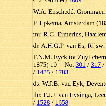
C.J. Gonnet)
1809
W.A. Enschedé, Groningen 
P. Epkema, Amsterdam (18
mr. R.C. Ermerins, Haarlem
dr. A.H.G.P. van Es, Rijswi
F.N.M. Eyck tot Zuylichem,
1875) 10 -- No.
301
/
317
/
/
1485
/
1783
ds. W.J.B. van Eyk, Devent
jhr. F.J.J. van Eysinga, L
/
1528
/
1658