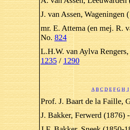
A. van Assen, Leeuwarden 
J. van Assen, Wageningen (
mr. E. Attema (en mej. R. 
No.
824
L.H.W. van Aylva Rengers,
1235
/
1290
A
B
C
D
E
F
G
H
I
Prof. J. Baart de la Faille,
J. Bakker, Ferwerd (1876) 
J.F. Bakker, Sneek (1850-1