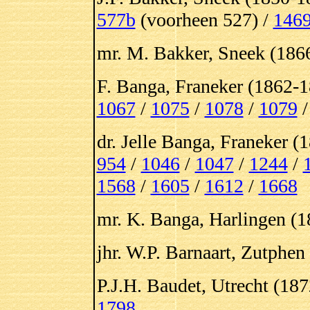
577b
(voorheen 527) /
146
mr. M. Bakker, Sneek (186
F. Banga, Franeker (1862-1
1067
/
1075
/
1078
/
1079
dr. Jelle Banga, Franeker (
954
/
1046
/
1047
/
1244
/
1568
/
1605
/
1612
/
1668
mr. K. Banga, Harlingen (1
jhr. W.P. Barnaart, Zutphen
P.J.H. Baudet, Utrecht (18
1798