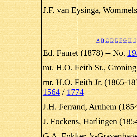
J.F. van Eysinga, Wommels
A
B
C
D
E
F
G
H
I
Ed. Fauret (1878) -- No.
19
mr. H.O. Feith Sr., Groning
mr. H.O. Feith Jr. (1865-18
1564
/
1774
J.H. Ferrand, Arnhem (1854
J. Fockens, Harlingen (185
G.A. Fokker, 's-Gravenhage