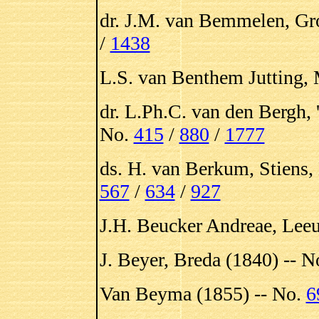
dr. J.M. van Bemmelen, Gr
/
1438
L.S. van Benthem Jutting, 
dr. L.Ph.C. van den Bergh,
No.
415
/
880
/
1777
ds. H. van Berkum, Stiens,
567
/
634
/
927
J.H. Beucker Andreae, Lee
J. Beyer, Breda (1840) -- N
Van Beyma (1855) -- No.
6