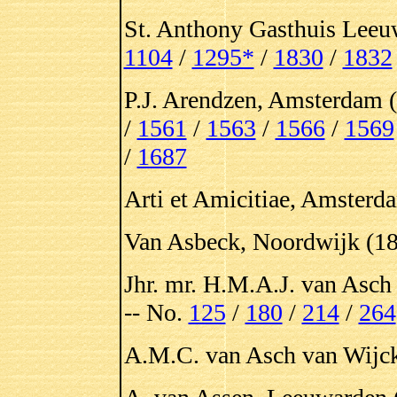
St. Anthony Gasthuis Leeu
1104
/
1295*
/
1830
/
1832
P.J. Arendzen, Amsterdam 
/
1561
/
1563
/
1566
/
1569
/
1687
Arti et Amicitiae, Amsterd
Van Asbeck, Noordwijk (18
Jhr. mr. H.M.A.J. van Asch
-- No.
125
/
180
/
214
/
264
A.M.C. van Asch van Wijck