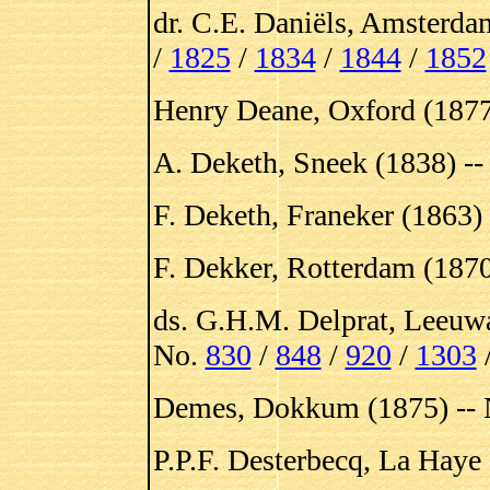
dr. C.E. Daniëls, Amsterda
/
1825
/
1834
/
1844
/
1852
Henry Deane, Oxford (1877
A. Deketh, Sneek (1838) -
F. Deketh, Franeker (1863)
F. Dekker, Rotterdam (1870
ds. G.H.M. Delprat, Leeuw
No.
830
/
848
/
920
/
1303
Demes, Dokkum (1875) -- 
P.P.F. Desterbecq, La Haye