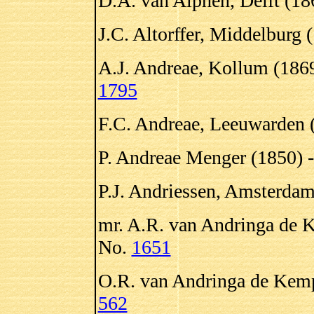
D.A. van Alphen, Delft (18
J.C. Altorffer, Middelburg 
A.J. Andreae, Kollum (186
1795
F.C. Andreae, Leeuwarden 
P. Andreae Menger (1850) 
P.J. Andriessen, Amsterdam
mr. A.R. van Andringa de 
No.
1651
O.R. van Andringa de Kemp
562