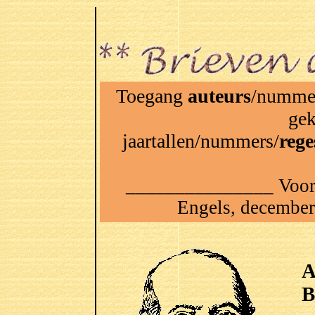
Toegang
auteurs
/nummer
gek
jaartallen/nummers/
rege
_______________ Voorlo
Engels, decembe
A
B