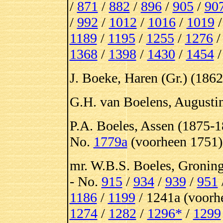
/
871
/
882
/
896
/
905
/
90
/
992
/
1012
/
1016
/
1019
1189
/
1195
/
1255
/
1276
1368
/
1398
/
1430
/
1454
J. Boeke, Haren (Gr.) (1862
G.H. van Boelens, Augusti
P.A. Boeles, Assen (1875-1
No.
1779a
(voorheen 1751)
mr. W.B.S. Boeles, Groning
- No.
915
/
934
/
939
/
951
1186
/
1199
/ 1241a (voor
1274
/
1282
/
1296*
/
1299