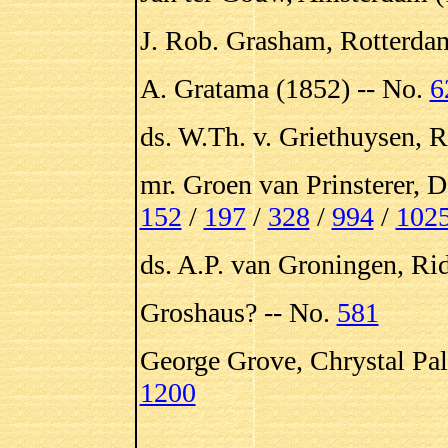
J. Rob. Grasham, Rotterda
A. Gratama (1852) -- No.
6
ds. W.Th. v. Griethuysen, 
mr. Groen van Prinsterer, 
152
/
197
/
328
/
994
/
102
ds. A.P. van Groningen, Ri
Groshaus? -- No.
581
George Grove, Chrystal Pal
1200