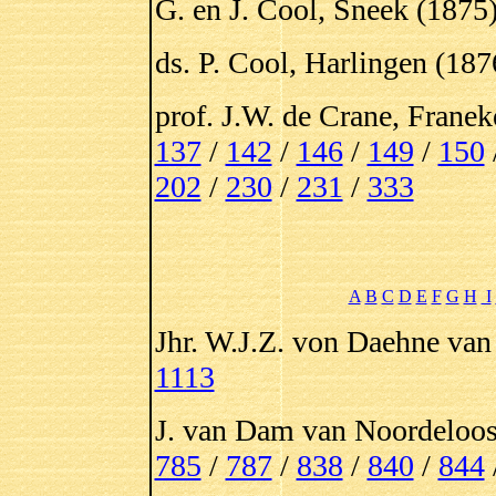
G. en J. Cool, Sneek (1875
ds. P. Cool, Harlingen (18
prof. J.W. de Crane, Franek
137
/
142
/
146
/
149
/
150
202
/
230
/
231
/
333
A
B
C
D
E
F
G
H
I
Jhr. W.J.Z. von Daehne van
1113
J. van Dam van Noordeloos
785
/
787
/
838
/
840
/
844