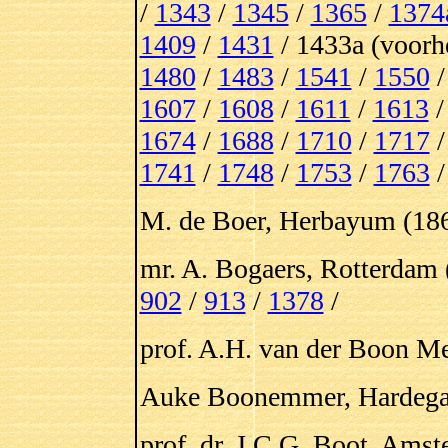
/
1343
/
1345
/
1365
/
1374
1409
/
1431
/ 1433a (voor
1480
/
1483
/
1541
/
1550
1607
/
1608
/
1611
/
1613
1674
/
1688
/
1710
/
1717
1741
/
1748
/
1753
/
1763
M. de Boer, Herbayum (186
mr. A. Bogaers, Rotterdam 
902
/
913
/
1378
/
prof. A.H. van der Boon Me
Auke Boonemmer, Hardegar
prof. dr. J.C.G. Boot, Ams