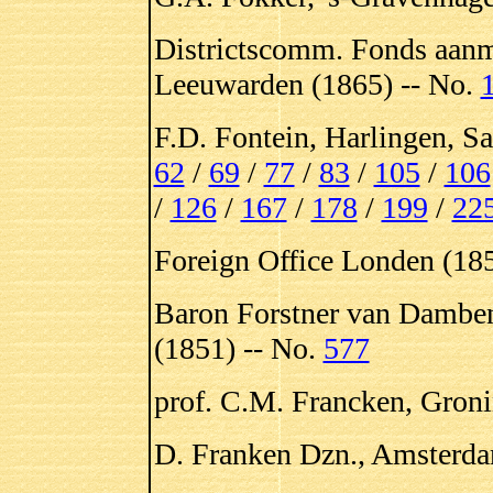
Districtscomm. Fonds aanm.
Leeuwarden (1865) -- No.
F.D. Fontein, Harlingen, S
62
/
69
/
77
/
83
/
105
/
106
/
126
/
167
/
178
/
199
/
22
Foreign Office Londen (185
Baron Forstner van Damben
(1851) -- No.
577
prof. C.M. Francken, Groni
D. Franken Dzn., Amsterda