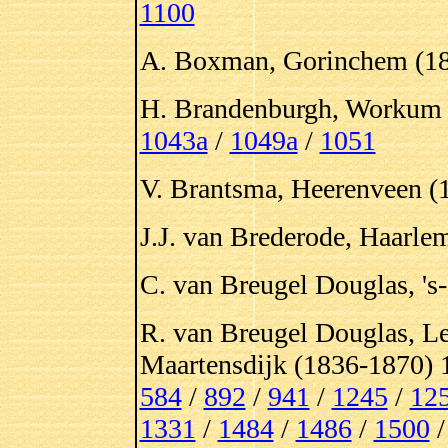
1100
A. Boxman, Gorinchem (18
H. Brandenburgh, Workum 
1043a
/
1049a
/
1051
V. Brantsma, Heerenveen (
J.J. van Brederode, Haarle
C. van Breugel Douglas, 's
R. van Breugel Douglas, L
Maartensdijk (1836-1870) 
584
/
892
/
941
/
1245
/
12
1331
/
1484
/
1486
/
1500