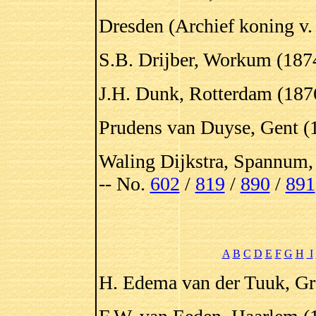
Dresden (Archief koning v.
S.B. Drijber, Workum (187
J.H. Dunk, Rotterdam (187
Prudens van Duyse, Gent (
Waling Dijkstra, Spannum,
-- No.
602
/
819
/
890
/
891
A
B
C
D
E
F
G
H
I
H. Edema van der Tuuk, Gr