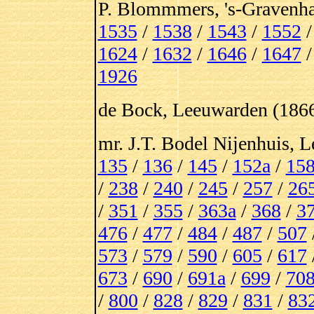
P. Blommmers, 's-Gravenha
1535
/
1538
/
1543
/
1552
1624
/
1632
/
1646
/
1647
1926
de Bock, Leeuwarden (1866
mr. J.T. Bodel Nijenhuis, 
135
/
136
/
145
/
152a
/
15
/
238
/
240
/
245
/
257
/
26
/
351
/
355
/
363a
/
368
/
3
476
/
477
/
484
/
487
/
507
573
/
579
/
590
/
605
/
617
673
/
690
/
691a
/
699
/
70
/
800
/
828
/
829
/
831
/
83