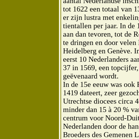
aantal Nederlandse insch
tot 1622 een totaal van 1
er zijn lustra met enkel
tientallen per jaar. In 
aan dan tevoren, tot de 
te dringen en door vele
Heidelberg en Genève. I
eerst 10 Nederlanders aan
37 in 1569, een topcijfer,
geëvenaard wordt.
In de 15e eeuw was ook 
1419 dateert, zeer gezocht
Utrechtse diocees circa 
minder dan 15 à 20 % van
centrum voor Noord-Duit
Nederlanden door de han
Broeders des Gemenen Lev