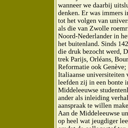
wanneer we daarbij uits
denken. Er was immers i
tot het volgen van univer
als die van Zwolle roemr
Noord-Nederlander in het
het buitenland. Sinds 1
die druk bezocht werd, D
trek Parijs, Orléans, Bou
Reformatie ook Genève; z
Italiaanse universiteite
leefden zij in een bonte 
Middeleeuwse studentenl
ander als inleiding verha
aanspraak te willen make
Aan de Middeleeuwse uni
op heel wat jeugdiger le