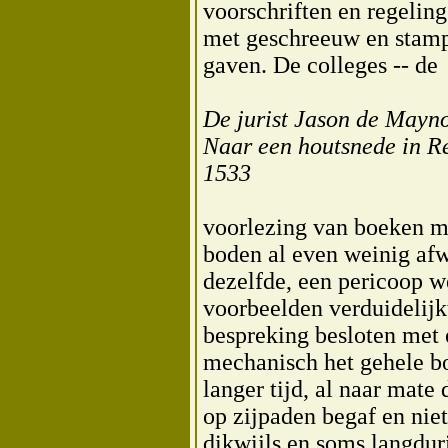
voorschriften en regelin
met geschreeuw en stamp
gaven. De colleges -- de
De jurist Jason de Mayno
Naar een houtsnede in Re
1533
voorlezing van boeken m
boden al even weinig afw
dezelfde, een pericoop w
voorbeelden verduidelijk
bespreking besloten met 
mechanisch het gehele bo
langer tijd, al naar mate
op zijpaden begaf en niet
dikwijls en soms langdur