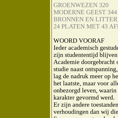
GROENWEZEN 320
MODERNE GEEST 344
BRONNEN EN LITTER
24 PLATEN MET 43 A
WOORD VOORAF
Ieder academisch gestud
zijn studententijd blijve
Academie doorgebracht 
studie naast ontspanning, 
lag de nadruk meer op he
het laatste, maar voor all
onbezorgd leven, waarin 
karakter gevormd werd.
Er zijn andere toestande
verhoudingen dan wij die