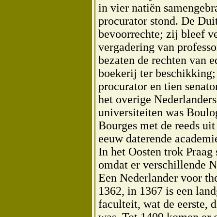
in vier natiën samengebr
procurator stond. De Dui
bevoorrechte; zij bleef 
vergadering van professo
bezaten de rechten van e
boekerij ter beschikking;
procurator en tien senato
het overige Nederlanders
universiteiten was Boulo
Bourges met de reeds uit 
eeuw daterende academi
In het Oosten trok Praag 
omdat er verschillende N
Een Nederlander voor th
1362, in 1367 is een lan
faculteit, wat de eerste, 
was. Tot 1409 komen er