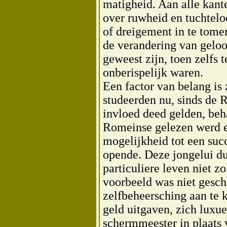
matigheid. Aan alle kant
over ruwheid en tuchtel
of dreigement in te tome
de verandering van geloo
geweest zijn, toen zelfs
onberispelijk waren.
Een factor van belang is 
studeerden nu, sinds de R
invloed deed gelden, beh
Romeinse gelezen werd en
mogelijkheid tot een suc
opende. Deze jongelui du
particuliere leven niet z
voorbeeld was niet gesch
zelfbeheersching aan te 
geld uitgaven, zich luxue
schermmeester in plaats 