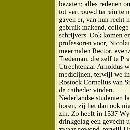
bezaten; alles redenen 
tot vertrouwd terrein te
gaven er, van hun recht
gebruik makend, college 
schrijvers. Ook komen e
professoren voor, Nicola
meermalen Rector, even
Tiedeman, die zelf te Pr
Utrechtenaar Arnoldus we
medicijnen, terwijl we in
Rostock Cornelius van S
de catheder vinden.
Nederlandse studenten la
horen, zij het dan ook ni
zin. Zo heeft in 1537 W
drinkgelag een gevecht u
zwaar gewond, terwijl Ha