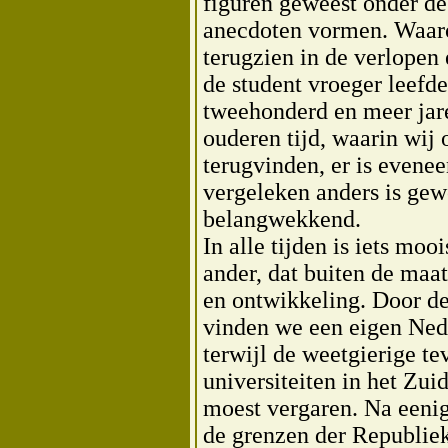
figuren geweest onder de
anecdoten vormen. Waaro
terugzien in de verlope
de student vroeger leefde
tweehonderd en meer jare
ouderen tijd, waarin wij
terugvinden, er is evenee
vergeleken anders is ge
belangwekkend.
In alle tijden is iets mo
ander, dat buiten de maa
en ontwikkeling. Door de 
vinden we een eigen Ned
terwijl de weetgierige te
universiteiten in het Zui
moest vergaren. Na eenig
de grenzen der Republiek