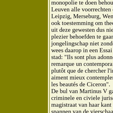
monopolie te doen behou
Leuven alle voorrechten
Leipzig, Merseburg, Wen
ook toestemming om theo
uit deze gewesten dus ni
plezier behoefden te gaa
jongelingschap niet zond
wees daarop in een Essai
stad: "Ils sont plus adonn
remarque un contemporain;
plutôt que de chercher l'in
aiment mieux contempler 
les beautés de Ciceron".
De bul van Martinus V ga
criminele en civiele juri
magistraat van haar kant 
spannen van de vierschaa