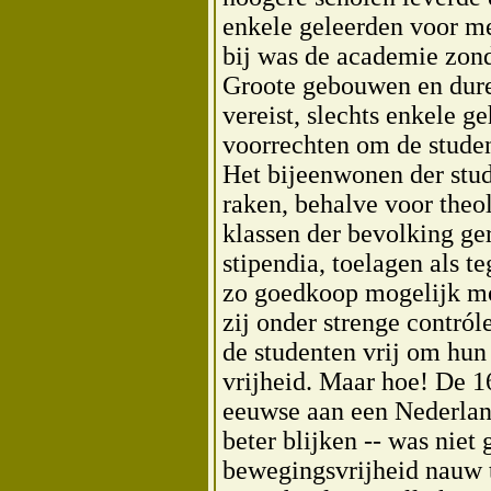
enkele geleerden voor me
bij was de academie zon
Groote gebouwen en dure
vereist, slechts enkele g
voorrechten om de studen
Het bijeenwonen der stud
raken, behalve voor theol
klassen der bevolking ge
stipendia, toelagen als 
zo goedkoop mogelijk mo
zij onder strenge contról
de studenten vrij om hun
vrijheid. Maar hoe! De 1
eeuwse aan een Nederlan
beter blijken -- was niet
bewegingsvrijheid nauw 