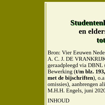
Studenten
en elde
to
Bron: Vier Eeuwen Neder
A. C. J. DE VRANKRIJK
geraadpleegd via DBNL
Bewerking (
t/m blz. 19
met de bijschriften
), o.
omissies), aanbrengen ali
M.H.H. Engels, juni 202
INHOUD