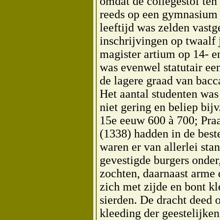
omdat de collegestof ten 
reeds op een gymnasium
leeftijd was zelden vast
inschrijvingen op twaalf 
magister artium op 14- e
was evenwel statutair een
de lagere graad van bacc
Het aantal studenten wa
niet gering en beliep bijv
15e eeuw 600 à 700; Praa
(1338) hadden in de best
waren er van allerlei sta
gevestigde burgers onder
zochten, daarnaast arme 
zich met zijde en bont k
sierden. De dracht deed o
kleeding der geestelijke