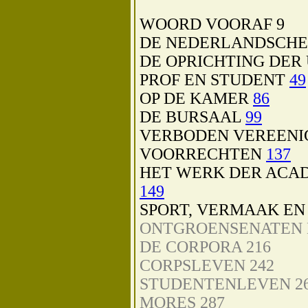
WOORD VOORAF 9
DE NEDERLANDSCHE
DE OPRICHTING DER
PROF EN STUDENT
49
OP DE KAMER
86
DE BURSAAL
99
VERBODEN VEREENI
VOORRECHTEN
137
HET WERK DER ACA
149
SPORT, VERMAAK EN
ONTGROENSENATEN 
DE CORPORA 216
CORPSLEVEN 242
STUDENTENLEVEN 2
MORES 287