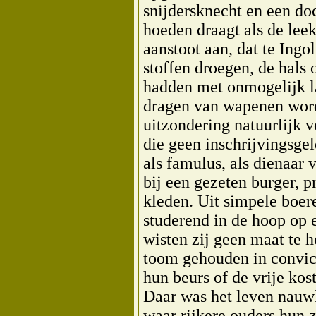
snijdersknecht en een do
hoeden draagt als de lee
aanstoot aan, dat te Ingo
stoffen droegen, de hals
hadden met onmogelijk l
dragen van wapenen wor
uitzondering natuurlijk v
die geen inschrijvingsge
als famulus, als dienaar 
bij een gezeten burger, p
kleden. Uit simpele boe
studerend in de hoop op 
wisten zij geen maat te 
toom gehouden in convi
hun beurs of de vrije kos
Daar was het leven nauwk
waar rijkere ouders hun 