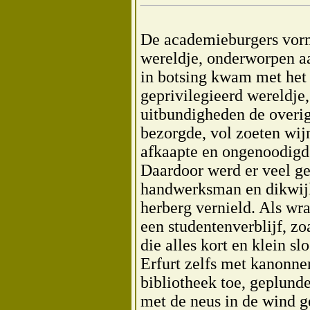
De academieburgers vorm
wereldje, onderworpen aa
in botsing kwam met het 
geprivilegieerd wereldje
uitbundigheden de overig
bezorgde, vol zoeten wij
afkaapte en ongenoodigd 
Daardoor werd er veel ge
handwerksman en dikwijls
herberg vernield. Als wr
een studentenverblijf, zo
die alles kort en klein sl
Erfurt zelfs met kanonnen
bibliotheek toe, geplund
met de neus in de wind g