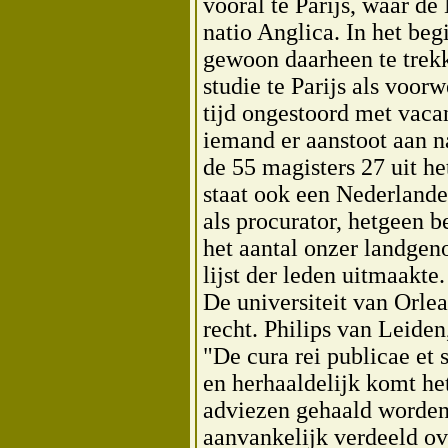
vooral te Parijs, waar de
natio Anglica. In het be
gewoon daarheen te trekk
studie te Parijs als voo
tijd ongestoord met vaca
iemand er aanstoot aan n
de 55 magisters 27 uit h
staat ook een Nederlande
als procurator, hetgeen be
het aantal onzer landgen
lijst der leden uitmaakte.
De universiteit van Orle
recht. Philips van Leide
"De cura rei publicae et 
en herhaaldelijk komt het
adviezen gehaald worden
aanvankelijk verdeeld ov