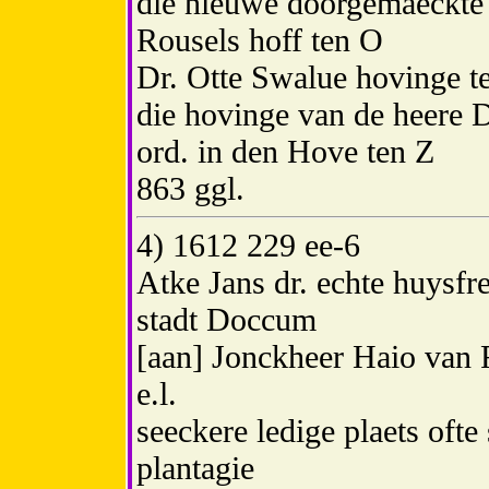
die nieuwe doorgemaeckte 
Rousels hoff ten O
Dr. Otte Swalue hovinge t
die hovinge van de heere D
ord. in den Hove ten Z
863 ggl.
4) 1612 229 ee-6
Atke Jans dr. echte huysfr
stadt Doccum
[aan] Jonckheer Haio van
e.l.
seeckere ledige plaets oft
plantagie