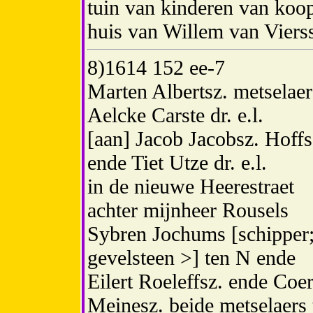
tuin van kinderen van koop
huis van Willem van Viers
8)
1614 152 ee-7
Marten Albertsz. metselae
Aelcke Carste dr. e.l.
[aan] Jacob Jacobsz. Hoff
ende Tiet Utze dr. e.l.
in de nieuwe Heerestraet
achter mijnheer Rousels
Sybren Jochums [schipper;
gevelsteen >] ten N ende
Eilert Roeleffsz. ende Coer
Meinesz. beide metselaers 