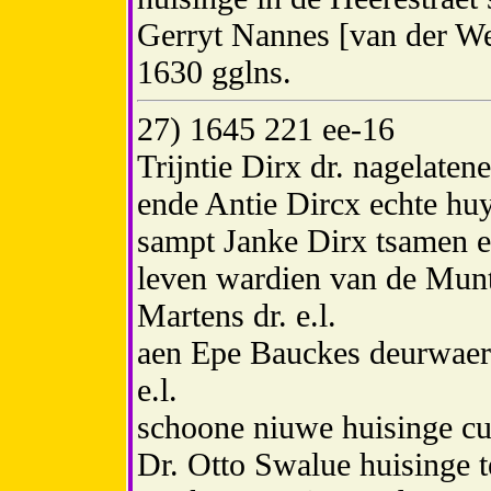
Gerryt Nannes [van der We
1630 gglns.
27) 1645 221 ee-16
Trijntie Dirx dr. nagelate
ende Antie Dircx echte huy
sampt Janke Dirx tsamen e
leven wardien van de Munt
Martens dr. e.l.
aen Epe Bauckes deurwaer
e.l.
schoone niuwe huisinge c
Dr. Otto Swalue huisinge 