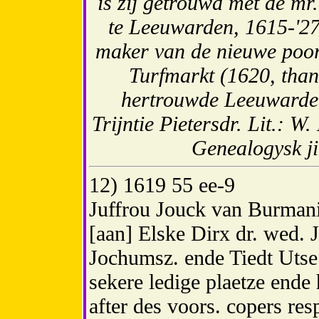
is zij getrouwd met de mr
te Leeuwarden, 1615-'27
maker van de nieuwe poor
Turfmarkt (1620, than
hertrouwde Leeuwarde
Trijntie Pietersdr. Lit.: 
Genealogysk ji
12) 1619 55 ee-9
Juffrou Jouck van Burman
[aan] Elske Dirx dr. wed.
Jochumsz. ende Tiedt Utse d
sekere ledige plaetze ende
after des voors. copers res