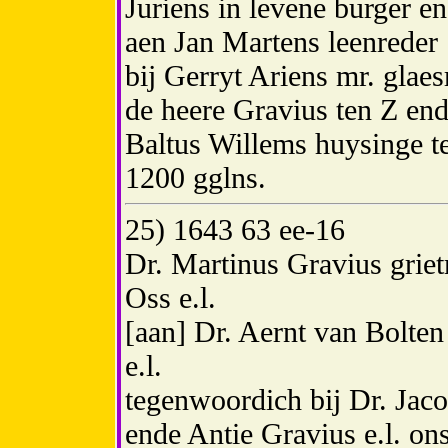
Juriens in levene burger 
aen Jan Martens leenreder [
bij Gerryt Ariens mr. gla
de heere Gravius ten Z en
Baltus Willems huysinge t
1200 gglns.
25) 1643 63 ee-16
Dr. Martinus Gravius grie
Oss e.l.
[aan] Dr. Aernt van Bolten
e.l.
tegenwoordich bij Dr. Ja
ende Antie Gravius e.l. on