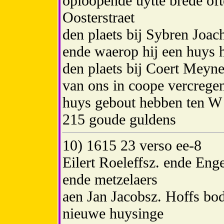
oploopende uytte brede oft
Oosterstraet
den plaets bij Sybren Joac
ende waerop hij een huys 
den plaets bij Coert Meyne
van ons in coope vercregen
huys gebout hebben ten W
215 goude guldens
10) 1615 23 verso ee-8
Eilert Roeleffsz. ende Enge
ende metzelaers
aen Jan Jacobsz. Hoffs bod
nieuwe huysinge