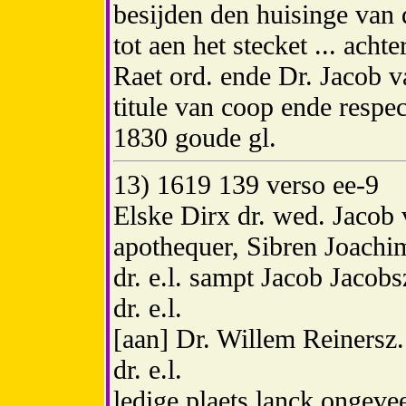
besijden den huisinge van 
tot aen het stecket ... ach
Raet ord. ende Dr. Jacob 
titule van coop ende respe
1830 goude gl.
13) 1619 139 verso ee-9
Elske Dirx dr. wed. Jacob
apothequer, Sibren Joachi
dr. e.l. sampt Jacob Jacob
dr. e.l.
[aan] Dr. Willem Reinersz
dr. e.l.
ledige plaets lanck ongeve