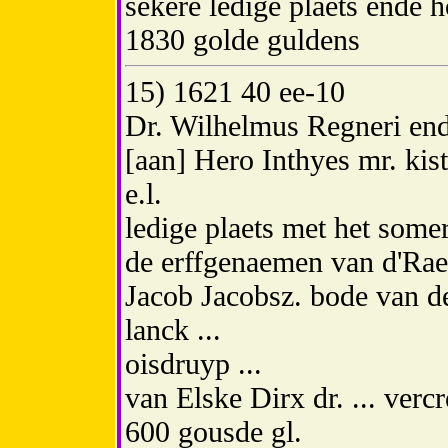
sekere ledige plaets ende 
1830 golde guldens
15) 1621 40 ee-10
Dr. Wilhelmus Regneri ende
[aan] Hero Inthyes mr. kist
e.l.
ledige plaets met het some
de erffgenaemen van d'Rae
Jacob Jacobsz. bode van 
lanck ...
oisdruyp ...
van Elske Dirx dr. ... verc
600 gousde gl.