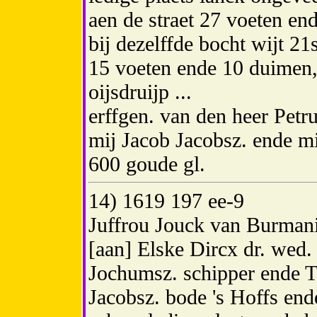
aen de straet 27 voeten en
bij dezelffde bocht wijt 21
15 voeten ende 10 duimen,
oijsdruijp ...
erffgen. van den heer Petr
mij Jacob Jacobsz. ende m
600 goude gl.
14) 1619 197 ee-9
Juffrou Jouck van Burman
[aan] Elske Dircx dr. wed
Jochumsz. schipper ende T
Jacobsz. bode 's Hoffs ende