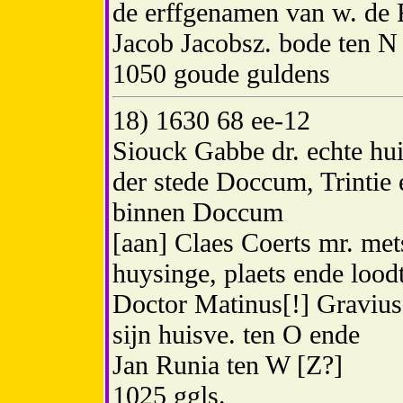
de erffgenamen van w. de 
Jacob Jacobsz. bode ten N
1050 goude guldens
18) 1630 68 ee-12
Siouck Gabbe dr. echte hui
der stede Doccum, Trintie
binnen Doccum
[aan] Claes Coerts mr. mets
huysinge, plaets ende lood
Doctor Matinus[!] Graviu
sijn huisve. ten O ende
Jan Runia ten W [Z?]
1025 ggls.