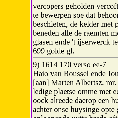
vercopers geholden vercof
te bewerpen soe dat behoor
beschieten, de kelder met p
beneden alle de raemten me
glasen ende 't ijserwerck t
699 golde gl.
9) 1614 170 verso ee-7
Haio van Roussel ende Jo
[aan] Marten Albertsz. mr.
ledige plaetse omme met ee
oock alreede daerop een 
achter onse huysinge opte g