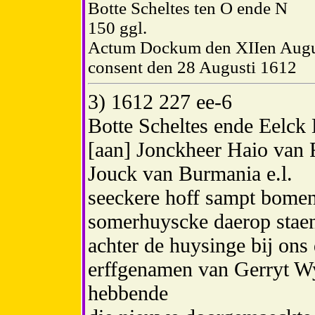
Botte Scheltes ten O ende N
150 ggl.
Actum Dockum den XIIen Augus
consent den 28 Augusti 1612
3) 1612 227 ee-6
Botte Scheltes ende Eelck 
[aan] Jonckheer Haio van R
Jouck van Burmania e.l.
seeckere hoff sampt bomen
somerhuyscke daerop stae
achter de huysinge bij ons
erffgenamen van Gerryt W
hebbende