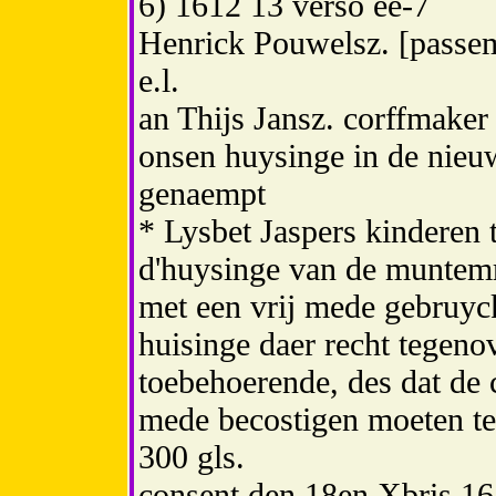
6) 1612 13 verso ee-7
Henrick Pouwelsz. [passem
e.l.
an Thijs Jansz. corffmaker 
onsen huysinge in de nieuwe
genaempt
* Lysbet Jaspers kinderen 
d'huysinge van de muntemr
met een vrij mede gebruyc
huisinge daer recht tegeno
toebehoerende, des dat de 
mede becostigen moeten te
300 gls.
consent den 18en Xbris 1