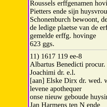
Roussels erffgenamen hovi
Pietters ende sijn huysvro
Schonenburch bewoont, de
de ledige plaetse van de er
gemelde erffg. hovinge
623 ggs.
11) 1617 119 ee-8
Albartus Benedicti procur.
Joachimi dr. e.l.
[aan] Elske Dirx dr. wed.
levene apothequer
onse nieuw geboude huysi
Jan Harmens ten N ende