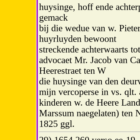
huysinge, hoff ende achter
gemack
bij die wedue van w. Piete
huyrluyden bewoont
streckende achterwaarts to
advocaet Mr. Jacob van C
Heerestraet ten W
die huysinge van den deur
mijn vercoperse in vs. qlt
kinderen w. de Heere Land
Marssum naegelaten) ten 
1825 ggl.
29) 1654 260 verso ee-19