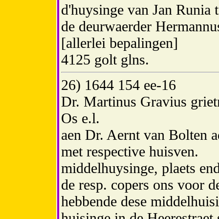
d'huysinge van Jan Runia 
de deurwaerder Hermannus
[allerlei bepalingen]
4125 golt glns.
26) 1644 154 ee-16
Dr. Martinus Gravius grie
Os e.l.
aen Dr. Aernt van Bolten 
met respective huisven.
middelhuysinge, plaets end
de resp. copers ons voor d
hebbende dese middelhuisi
huisinge in de Heerestraet