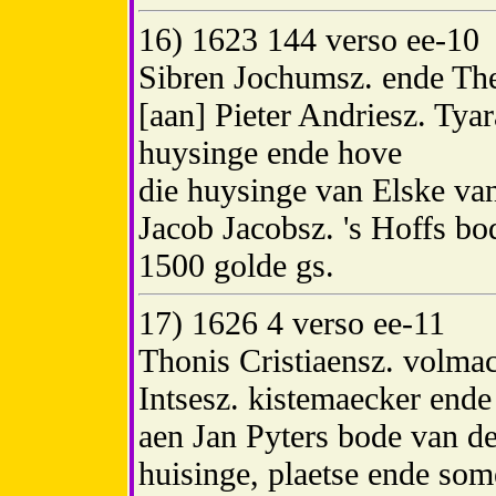
16) 1623 144 verso ee-10
Sibren Jochumsz. ende Theu
[aan] Pieter Andriesz. Tyar
huysinge ende hove
die huysinge van Elske v
Jacob Jacobsz. 's Hoffs bo
1500 golde gs.
17) 1626 4 verso ee-11
Thonis Cristiaensz. volmac
Intsesz. kistemaecker ende T
aen Jan Pyters bode van de
huisinge, plaetse ende som