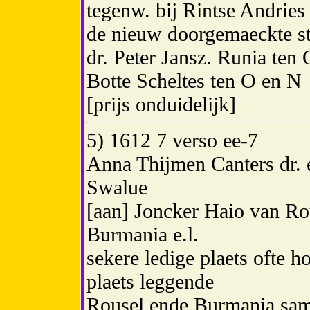
tegenw. bij Rintse Andries
de nieuw doorgemaeckte st
dr. Peter Jansz. Runia ten
Botte Scheltes ten O en N
[prijs onduidelijk]
5) 1612 7 verso ee-7
Anna Thijmen Canters dr. 
Swalue
[aan] Joncker Haio van Ro
Burmania e.l.
sekere ledige plaets ofte ho
plaets leggende
Rousel ende Burmania sam