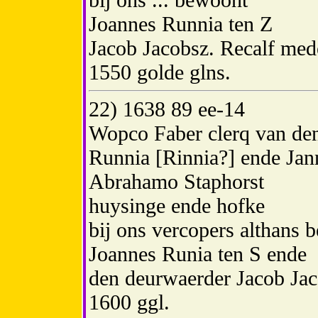
Joannes Runnia ten Z
Jacob Jacobsz. Recalf med
1550 golde glns.
22) 1638 89 ee-14
Wopco Faber clerq van den
Runnia [Rinnia?] ende Jann
Abrahamo Staphorst
huysinge ende hofke
bij ons vercopers althans 
Joannes Runia ten S ende
den deurwaerder Jacob Jac
1600 ggl.