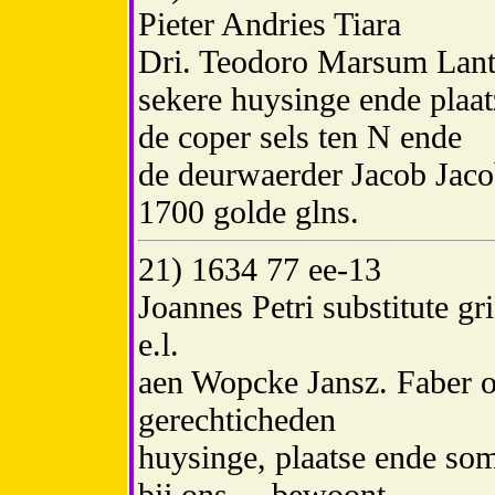
Pieter Andries Tiara
Dri. Teodoro Marsum Lants
sekere huysinge ende plaat
de coper sels ten N ende
de deurwaerder Jacob Jaco
1700 golde glns.
21) 1634 77 ee-13
Joannes Petri substitute gr
e.l.
aen Wopcke Jansz. Faber o
gerechticheden
huysinge, plaatse ende so
bij ons ... bewoont