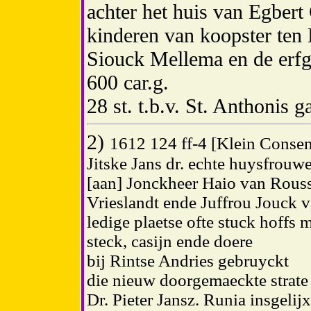
achter het huis van Egbert
kinderen van koopster ten
Siouck Mellema en de erfg
600 car.g.
28 st. t.b.v. St. Anthonis g
2)
1612 124 ff-4 [Klein Consen
Jitske Jans dr. echte huysfrou
[aan] Jonckheer Haio van Rouss
Vrieslandt ende Juffrou Jouck v
ledige plaetse ofte stuck hoffs
steck, casijn ende doere
bij Rintse Andries gebruyckt
die nieuw doorgemaeckte strate
Dr. Pieter Jansz. Runia insgelij