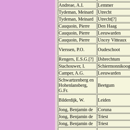
Andreae, A.I.
Lemmer
Tydeman, Meinard
Utrecht
Tydeman, Meinard
Utrecht[?]
Cauquoin, Pierre
Den Haag
Cauquoin, Pierre
Leeuwarden
Cauquoin, Pierre
Uncey Vitteaux
Vierssen, P.O.
Oudeschoot
Rengers, E.S.G.[?]
IJsbrechtum
Stachouwer, I.
Schiermonnikoo
Camper, A.G.
Leeuwarden
Schwartzenberg en
Hohenlansberg,
Beetgum
G.Fr.
Bilderdijk, W.
Leiden
Jong, Benjamin de
Coruna
Jong, Benjamin de
Triest
Jong, Benjamin de
Triest