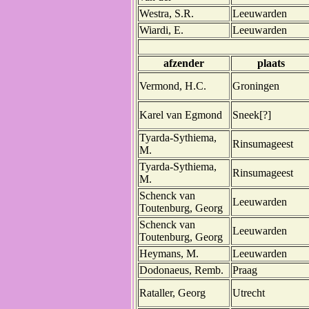
Westra, S.R.
Leeuwarden
Wiardi, E.
Leeuwarden
afzender
plaats
Vermond, H.C.
Groningen
Karel van Egmond
Sneek[?]
Tyarda-Sythiema,
Rinsumageest
M.
Tyarda-Sythiema,
Rinsumageest
M.
Schenck van
Leeuwarden
Toutenburg, Georg
Schenck van
Leeuwarden
Toutenburg, Georg
Heymans, M.
Leeuwarden
Dodonaeus, Remb.
Praag
Rataller, Georg
Utrecht