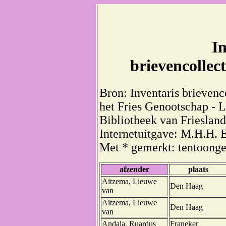
In
brievencollec
Bron: Inventaris brievenc
het Fries Genootschap - 
Bibliotheek van Friesland
Internetuitgave: M.H.H. 
Met * gemerkt: tentoong
afzender
plaats
Aitzema, Lieuwe
Den Haag
van
Aitzema, Lieuwe
Den Haag
van
Andala, Ruardus
Franeker