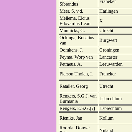
Franeker
Sibrandus
Meer, S. v.d.
Harlingen
Mellema, Elcius
X
Edovardus Leon
Munnicks, G.
Utrecht
Ockinga, Bocatius
Burgwert
van
Oomkens, J.
Groningen
Peyma, Worp van
Lancaster
Petraeus, A.
Leeuwarden
Pierson Tholen, I.
Franeker
Rataller, Georg
Utrecht
Rengers, S.G.J. van
IJsbrechtum
Burmania
Rengers, E.S.G.[?]
IJsbrechtum
Rieniks, Jan
Kollum
Roorda, Douwe
Nijland