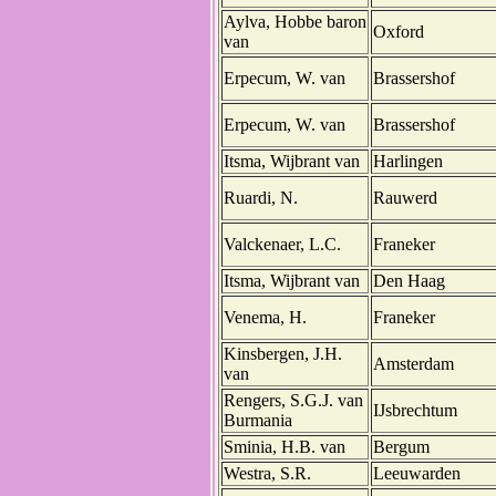
Aylva, Hobbe baron
Oxford
van
Erpecum, W. van
Brassershof
Erpecum, W. van
Brassershof
Itsma, Wijbrant van
Harlingen
Ruardi, N.
Rauwerd
Valckenaer, L.C.
Franeker
Itsma, Wijbrant van
Den Haag
Venema, H.
Franeker
Kinsbergen, J.H.
Amsterdam
van
Rengers, S.G.J. van
IJsbrechtum
Burmania
Sminia, H.B. van
Bergum
Westra, S.R.
Leeuwarden