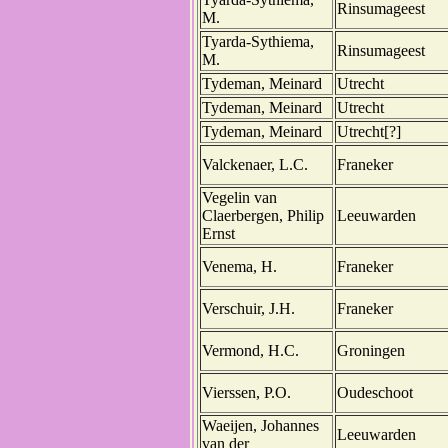
Rinsumageest
M.
Tyarda-Sythiema,
Rinsumageest
M.
Tydeman, Meinard
Utrecht
Tydeman, Meinard
Utrecht
Tydeman, Meinard
Utrecht[?]
Valckenaer, L.C.
Franeker
Vegelin van
Claerbergen, Philip
Leeuwarden
Ernst
Venema, H.
Franeker
Verschuir, J.H.
Franeker
Vermond, H.C.
Groningen
Vierssen, P.O.
Oudeschoot
Waeijen, Johannes
Leeuwarden
van der