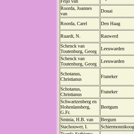
Feijo van
Roorda, Joannes
Douai
van
Roorda, Carel
Den Haag
Ruardi, N.
Rauwerd
Schenck van
Leeuwarden
Toutenburg, Georg
Schenck van
Leeuwarden
Toutenburg, Georg
Schotanus,
Franeker
Christianus
Schotanus,
Franeker
Christianus
Schwartzenberg en
Hohenlansberg,
Beetgum
G.Fr.
Sminia, H.B. van
Bergum
Stachouwer, I.
Schiermonnikoo
Tyarda-Sythiema,