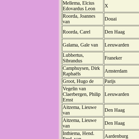
Mellema, Elcius
X
Edovardus Leon
Roorda, Joannes
Douai
van
Roorda, Carel
Den Haag
Galama, Gale van
Leeuwarden
Lubbertus,
Franeker
Sibrandus
Camphuysen, Dirk
Amsterdam
Raphaëls
Groot, Hugo de
Parijs
Vegelin van
Claerbergen, Philip
Leeuwarden
Ernst
Aitzema, Lieuwe
Den Haag
van
Aitzema, Lieuwe
Den Haag
van
Inthiema, Hend.
Aardenburg
Fred. van