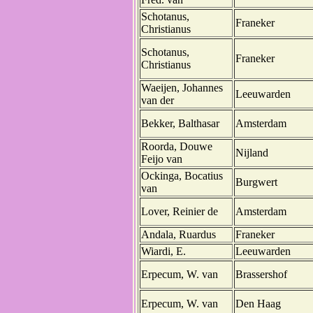
Schotanus,
Franeker
Christianus
Schotanus,
Franeker
Christianus
Waeijen, Johannes
Leeuwarden
van der
Bekker, Balthasar
Amsterdam
Roorda, Douwe
Nijland
Feijo van
Ockinga, Bocatius
Burgwert
van
Lover, Reinier de
Amsterdam
Andala, Ruardus
Franeker
Wiardi, E.
Leeuwarden
Erpecum, W. van
Brassershof
Erpecum, W. van
Den Haag