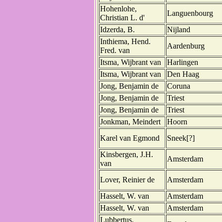
Hohenlohe,
Languenbourg
Christian L. d'
Idzerda, B.
Nijland
Inthiema, Hend.
Aardenburg
Fred. van
Itsma, Wijbrant van
Harlingen
Itsma, Wijbrant van
Den Haag
Jong, Benjamin de
Coruna
Jong, Benjamin de
Triest
Jong, Benjamin de
Triest
Jonkman, Meindert
Hoorn
Karel van Egmond
Sneek[?]
Kinsbergen, J.H.
Amsterdam
van
Lover, Reinier de
Amsterdam
Hasselt, W. van
Amsterdam
Hasselt, W. van
Amsterdam
Lubbertus,