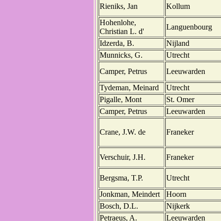
Rieniks, Jan
Kollum
Hohenlohe,
Languenbourg
Christian L. d'
Idzerda, B.
Nijland
Munnicks, G.
Utrecht
Camper, Petrus
Leeuwarden
Tydeman, Meinard
Utrecht
Pigalle, Mont
St. Omer
Camper, Petrus
Leeuwarden
Crane, J.W. de
Franeker
Verschuir, J.H.
Franeker
Bergsma, T.P.
Utrecht
Jonkman, Meindert
Hoorn
Bosch, D.L.
Nijkerk
Petraeus, A.
Leeuwarden