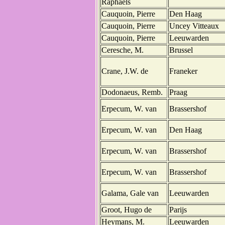
Raphaëls
Cauquoin, Pierre
Den Haag
Cauquoin, Pierre
Uncey Vitteaux
Cauquoin, Pierre
Leeuwarden
Ceresche, M.
Brussel
Crane, J.W. de
Franeker
Dodonaeus, Remb.
Praag
Erpecum, W. van
Brassershof
Erpecum, W. van
Den Haag
Erpecum, W. van
Brassershof
Erpecum, W. van
Brassershof
Galama, Gale van
Leeuwarden
Groot, Hugo de
Parijs
Heymans, M.
Leeuwarden