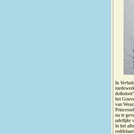
In
Verhale
medewerki
dolkstoot
het Gouve
van Weaze
Princesse
nu te gev
adellijke
In het a
roddelaar