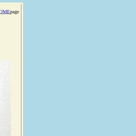
OME
page