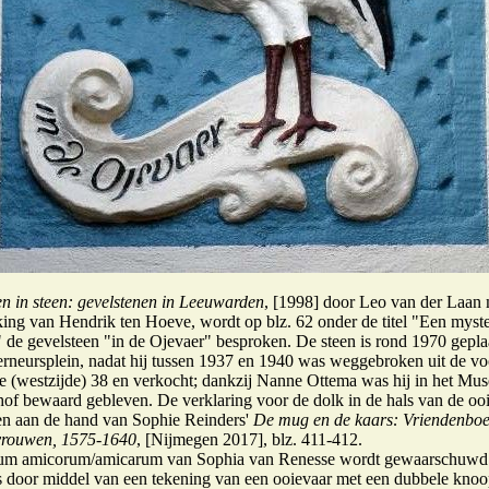
n in steen: gevelstenen in Leeuwarden
, [1998] door Leo van der Laan
ng van Hendrik ten Hoeve, wordt op blz. 62 onder de titel "Een myst
" de gevelsteen "in de Ojevaer" besproken. De steen is rond 1970 gepla
rneursplein, nadat hij tussen 1937 en 1940 was weggebroken uit de vo
 (westzijde) 38 en verkocht; dankzij Nanne Ottema was hij in het Mu
hof bewaard gebleven. De verklaring voor de dolk in de hals van de ooi
en aan de hand van Sophie Reinders'
De mug en de kaars: Vriendenboe
 vrouwen, 1575-1640
, [Nijmegen 2017], blz. 411-412.
lbum amicorum/amicarum van Sophia van Renesse wordt gewaarschuwd
s door middel van een tekening van een ooievaar met een dubbele knoo