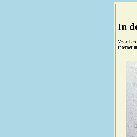
In d
Voor Leo 
Internetu