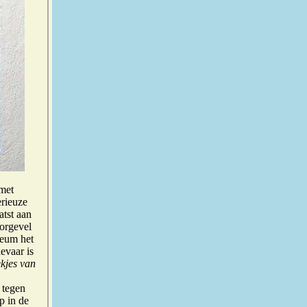
 met
erieuze
atst aan
orgevel
seum het
evaar is
kjes van
 tegen
p in de