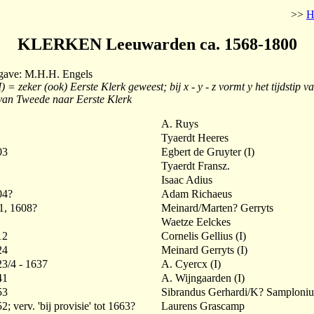
>>
KLERKEN Leeuwarden ca. 1568-1800
tgave: M.H.H. Engels
) = zeker (ook) Eerste Klerk geweest; bij x - y - z vormt y het tijdstip v
van Tweede naar Eerste Klerk
A. Ruys
Tyaerdt Heeres
03
Egbert de Gruyter (I)
Tyaerdt Fransz.
Isaac Adius
04?
Adam Richaeus
1, 1608?
Meinard/Marten? Gerryts
Waetze Eelckes
12
Cornelis Gellius (I)
24
Meinard Gerryts (I)
23/4 - 1637
A. Cyercx (I)
41
A. Wijngaarden (I)
53
Sibrandus Gerhardi/K? Samplonius
2; verv. 'bij provisie' tot 1663?
Laurens Grascamp