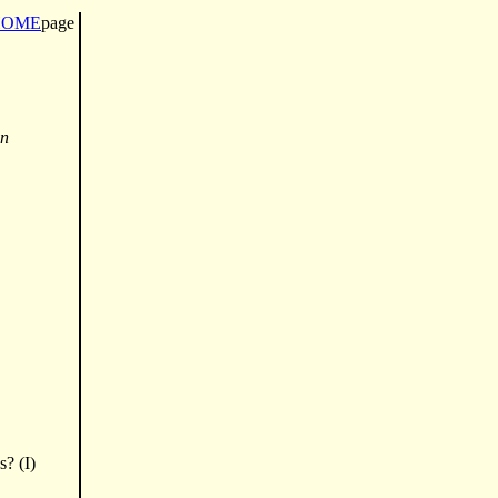
HOME
page
an
? (I)