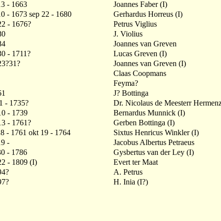
13 - 1663
Joannes Faber (I)
0 - 1673 sep 22 - 1680
Gerhardus Horreus (I)
22 - 1676?
Petrus Viglius
80
J. Violius
84
Joannes van Greven
30 - 1711?
Lucas Greven (I)
23?31?
Joannes van Greven (I)
Claas Coopmans
Feyma?
61
J? Bottinga
1 - 1735?
Dr. Nicolaus de Meesterr Hermenz.
10 - 1739
Bernardus Munnick (I)
13 - 1761?
Gerben Bottinga (I)
8 - 1761 okt 19 - 1764
Sixtus Henricus Winkler (I)
9 -
Jacobus Albertus Petraeus
30 - 1786
Gysbertus van der Ley (I)
2 - 1809 (I)
Evert ter Maat
94?
A. Petrus
97?
H. Inia (I?)