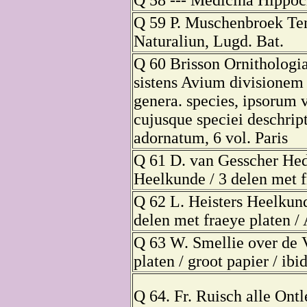
Q 59 P. Muschenbroek Te
Naturaliun, Lugd. Bat.
Q 60 Brisson Ornithologi
sistens Avium divisionem i
genera. species, ipsorum 
cujusque speciei deschript
adornatum, 6 vol. Paris
Q 61 D. van Gesscher He
Heelkunde / 3 delen met f
Q 62 L. Heisters Heelkun
delen met fraeye platen /
Q 63 W. Smellie over de 
platen / groot papier / ibid
Q 64. Fr. Ruisch alle Ontl