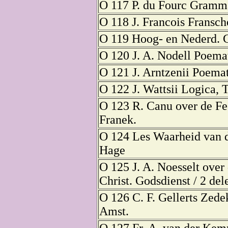
O 117 P. du Fourc Grammai
O 118 J. Francois Fransch
O 119 Hoog- en Nederd. 
O 120 J. A. Nodell Poema
O 121 J. Arntzenii Poemat
O 122 J. Wattsii Logica, T
O 123 R. Canu over de Fee
Franek.
O 124 Les Waarheid van de
Hage
O 125 J. A. Noesselt ove
Christ. Godsdienst / 2 de
O 126 C. F. Gellerts Zede
Amst.
O 127 Fr. A. van der Kem