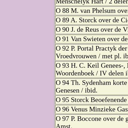
Menschelyk Hart / 2 dele
O 88 M. van Phelsum ove
O 89 A. Storck over de Cic
O 90 J. de Reus over de 
O 91 Van Swieten over de 
O 92 P. Portal Practyk de
Vroedvrouwen / met pl. ib
O 93 H. C. Keil Genees-,
Woordenboek / IV delen i
O 94 Th. Sydenham korte
Genesen / ibid.
O 95 Storck Beoefenende 
O 96 Venus Minzieke Gast
O 97 P. Boccone over de g
Amst.