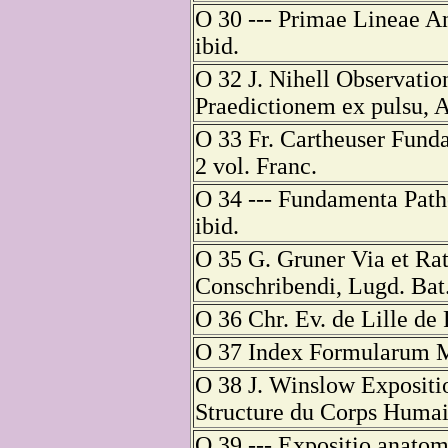
O 30 --- Primae Lineae A
ibid.
O 32 J. Nihell Observatio
Praedictionem ex pulsu, 
O 33 Fr. Cartheuser Fund
2 vol. Franc.
O 34 --- Fundamenta Patho
ibid.
O 35 G. Gruner Via et Ra
Conschribendi, Lugd. Bat
O 36 Chr. Ev. de Lille de 
O 37 Index Formularum M
O 38 J. Winslow Expositi
Structure du Corps Humai
O 39 --- Expositio anatomi