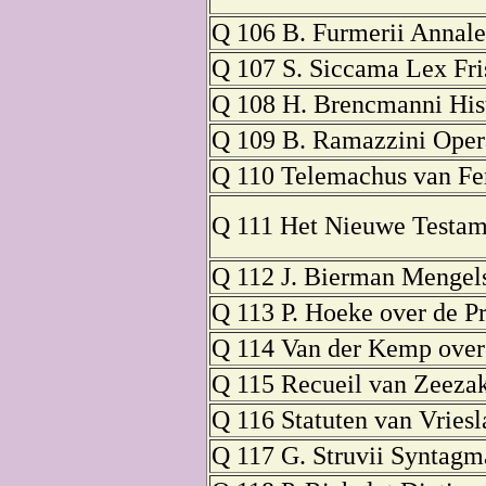
Q 106 B. Furmerii Annales
Q 107 S. Siccama Lex Fris
Q 108 H. Brencmanni Hist
Q 109 B. Ramazzini Oper
Q 110 Telemachus van Fe
Q 111 Het Nieuwe Testam
Q 112 J. Bierman Mengels
Q 113 P. Hoeke over de P
Q 114 Van der Kemp over 
Q 115 Recueil van Zeezak
Q 116 Statuten van Vriesl
Q 117 G. Struvii Syntagma