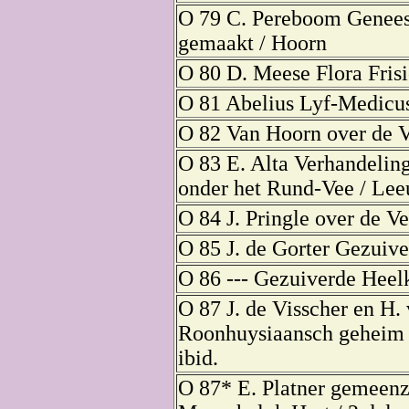
O 79 C. Pereboom Genee
gemaakt / Hoorn
O 80 D. Meese Flora Frisi
O 81 Abelius Lyf-Medicus
O 82 Van Hoorn over de 
O 83 E. Alta Verhandeling
onder het Rund-Vee / Lee
O 84 J. Pringle over de Ve
O 85 J. de Gorter Gezuive
O 86 --- Gezuiverde Heelk
O 87 J. de Visscher en H. 
Roonhuysiaansch geheim 
ibid.
O 87* E. Platner gemeenz