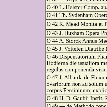
O 40 L. Heister Comp. an
O 41 Th. Sydenham Opera
O 42 R. Mead Monita et 
O 43 J. Huxham Opera Phy
O 44 A. Storck Annus Med
O 45 J. Voltelen Diatribe
O 46 Dispensatorium Pha
Hodierna die usualiora m
regulas componenda visunt
O 47 J. Albarda de Fluxu 
ovariorum non ad solum 
corpus Femininum, explic
O 48 H. D. Gaubii Instit. 
O 49 --- de Methodo conci