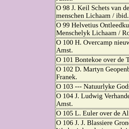
O 98 J. Keil Schets van d
menschen Lichaam / ibid.
O 99 Helvetius Ontleedku
Menschelyk Lichaam / Ro
O 100 H. Overcamp nieuw
Amst.
O 101 Bontekoe over de T
O 102 D. Martyn Geopenba
Franek.
O 103 --- Natuurlyke Gods
O 104 J. Ludwig Verhande
Amst.
O 105 L. Euler over de Alg
O 106 J. J. Blassiere Gro