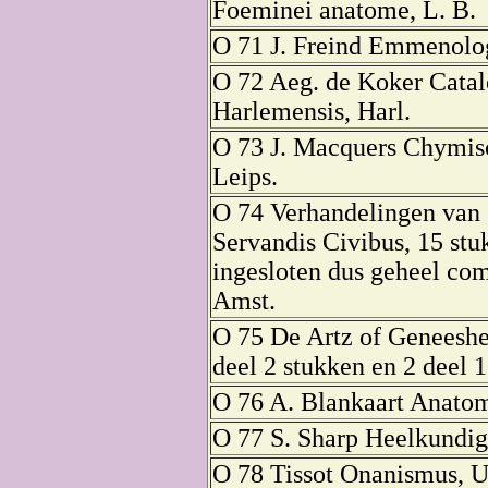
Foeminei anatome, L. Β.
O 71 J. Freind Emmenolog
O 72 Aeg. de Koker Catal
Harlemensis, Harl.
O 73 J. Macquers Chymisc
Leips.
O 74 Verhandelingen van 
Servandis Civibus, 15 stuk
ingesloten dus geheel comp
Amst.
O 75 De Artz of Geneeshe
deel 2 stukken en 2 deel 1 
O 76 A. Blankaart Anatomi
O 77 S. Sharp Heelkundige
O 78 Tissot Onanismus, U