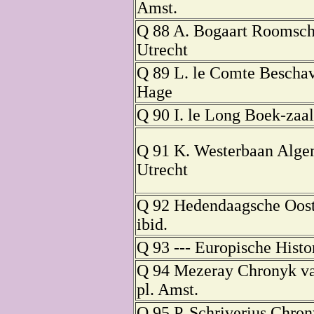
Amst.
Q 88 A. Bogaart Roomsch
Utrecht
Q 89 L. le Comte Beschavi
Hage
Q 90 I. le Long Boek-zaal
Q 91 K. Westerbaan Algem
Utrecht
Q 92 Hedendaagsche Ooste
ibid.
Q 93 --- Europische Histor
Q 94 Mezeray Chronyk va
pl. Amst.
Q 95 P. Schriverius Chron