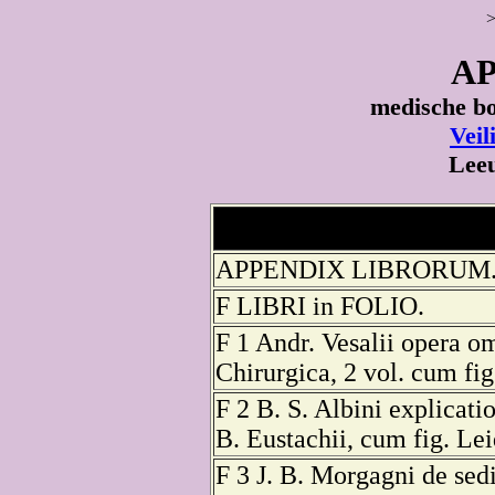
A
medische b
Vei
Lee
APPENDIX LIBRORUM
F LIBRI in FOLIO.
F 1 Andr. Vesalii opera o
Chirurgica, 2 vol. cum fi
F 2 B. S. Albini explica
B. Eustachii, cum fig. Le
F 3 J. B. Morgagni de sed