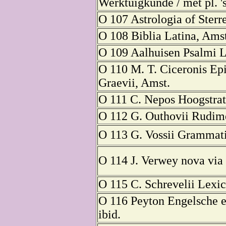
Werktuigkunde / met pl. '
O 107 Astrologia of Sterr
O 108 Biblia Latina, Amst
O 109 Aalhuisen Psalmi La
O 110 М. Т. Ciceronis Epi
Graevii, Amst.
O 111 C. Nepos Hoogstrata
O 112 G. Outhovii Rudime
O 113 G. Vossii Grammati
O 114 J. Verwey nova via
O 115 C. Schrevelii Lexico
O 116 Peyton Engelsche e
ibid.