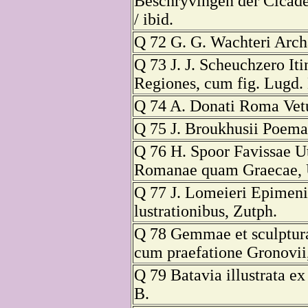
Beschryvingen der Cicade
/ ibid.
Q 72 G. G. Wachteri Arch
Q 73 J. J. Scheuchzero Iti
Regiones, cum fig. Lugd. 
Q 74 A. Donati Roma Vet
Q 75 J. Broukhusii Poemat
Q 76 H. Spoor Favissae Ut
Romanae quam Graecae, U
Q 77 J. Lomeieri Epimeni
lustrationibus, Zutph.
Q 78 Gemmae et sculptura
cum praefatione Gronovii
Q 79 Batavia illustrata ex
B.