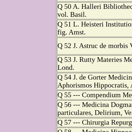
Q 50 A. Halleri Bibliothe
vol. Basil.
Q 51 L. Heisteri Instituti
fig. Amst.
Q 52 J. Astruc de morbis V
Q 53 J. Rutty Materies 
Lond.
Q 54 J. de Gorter Medici
Aphorismos Hippocratis, 
Q 55 --- Compendium Med
Q 56 --- Medicina Dogmat
particulares, Delirium, Ve
Q 57 --- Chirurgia Repurg
Q 58 --- Medicina Hippoc