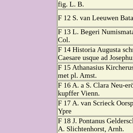
fig. L. B.
F 12 S. van Leeuwen Batav
F 13 L. Begeri Numismat
Col.
F 14 Historia Augusta sc
Саesare usque ad Joseph
F 15 Athanasius Kircheru
met pl. Amst.
F 16 A. a S. Clara Neu-erö
kupffer Vienn.
F 17 A. van Scrieck Oors
Ypre
F 18 J. Pontanus Geldersc
A. Slichtenhorst, Arnh.