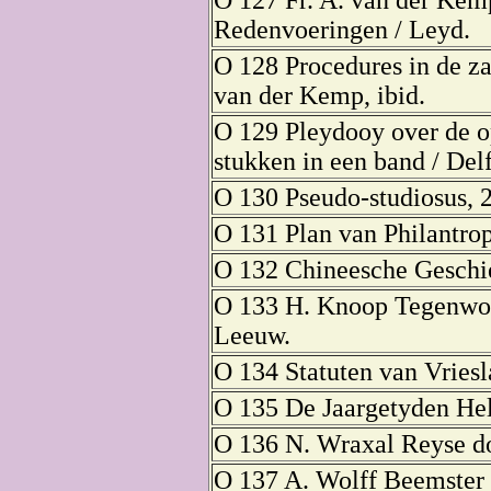
Redenvoeringen / Leyd.
O 128 Procedures in de za
van der Kemp, ibid.
O 129 Pleydooy over de o
stukken in een band / Delf
O 130 Pseudo-studiosus, 2
O 131 Plan van Philantro
O 132 Chineesche Geschie
O 133 H. Knoop Tegenwoor
Leeuw.
O 134 Statuten van Vriesla
O 135 De Jaargetyden Held
O 136 N. Wraxal Reyse d
O 137 A. Wolff Beemster 