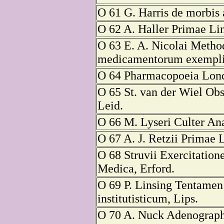
O 61 G. Harris de morbis 
O 62 A. Haller Primae Li
O 63 E. A. Nicolai Metho
medicamentorum exempli
O 64 Pharmacopoeia Lond
O 65 St. van der Wiel Obs
Leid.
O 66 M. Lyseri Culter Ana
O 67 A. J. Retzii Primae 
O 68 Struvii Exercitation
Medica, Erford.
O 69 P. Linsing Tentame
institutisticum, Lips.
O 70 A. Nuck Adenographi