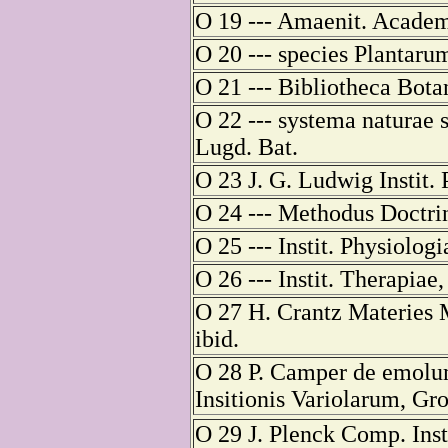
O 19 --- Amaenit. Academ
O 20 --- species Plantarum
O 21 --- Bibliotheca Bota
O 22 --- systema naturae s
Lugd. Bat.
O 23 J. G. Ludwig Instit. 
O 24 --- Methodus Doctri
O 25 --- Instit. Physiologi
O 26 --- Instit. Therapiae,
O 27 H. Crantz Materies M
ibid.
O 28 P. Camper de emolu
Insitionis Variolarum, Gro
O 29 J. Plenck Comp. Inst