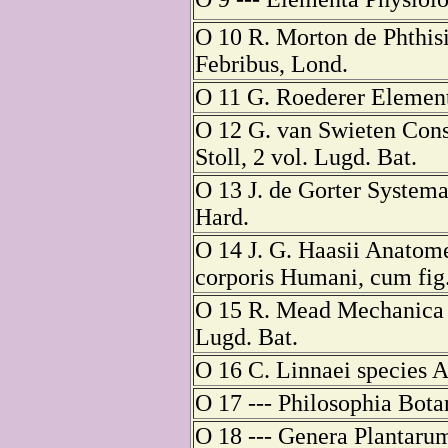
O 10 R. Morton de Phthisi
Febribus, Lond.
O 11 G. Roederer Elementa
O 12 G. van Swieten Cons
Stoll, 2 vol. Lugd. Bat.
O 13 J. de Gorter Systema
Hard.
O 14 J. G. Haasii Anatom
corporis Humani, cum fig.
O 15 R. Mead Mechanica 
Lugd. Bat.
O 16 C. Linnaei species A
O 17 --- Philosophia Bota
O 18 --- Genera Plantarum