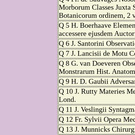
Morborum Classes Juxta
Botanicorum ordinem, 2 v
Q 5 H. Boerhaave Elemen
accessere ejusdem Auctori
Q 6 J. Santorini Observat
Q 7 J. Lancisii de Motu C
Q 8 G. van Doeveren Obs
Monstrarum Hist. Anatome
Q 9 H. D. Gaubii Adversar
Q 10 J. Rutty Materies 
Lond.
Q 11 J. Veslingii Syntag
Q 12 Fr. Sylvii Opera Me
Q 13 J. Munnicks Chirurgi