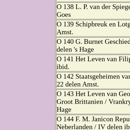
O 138 L. P. van der Spieg
Goes
O 139 Schipbreuk en Lotg
Amst.
O 140 G. Burnet Geschied
delen 's Hage
O 141 Het Leven van Filip
ibid.
O 142 Staatsgeheimen va
22 delen Amst.
O 143 Het Leven van Geo
Groot Brittanien / Vrankry
Hage
O 144 F. M. Janicon Repu
Neberlanden / IV delen ib