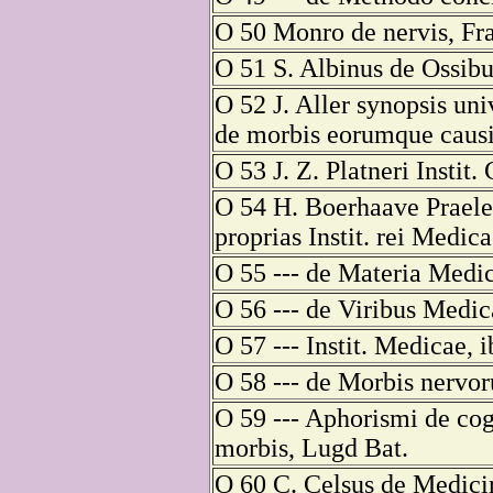
O 50 Monro de nervis, Fr
O 51 S. Albinus de Ossibu
O 52 J. Aller synopsis un
de morbis eorumque causi
O 53 J. Z. Platneri Instit.
O 54 H. Boerhaave Praele
proprias Instit. rei Medica
O 55 --- de Materia Medic
O 56 --- de Viribus Medi
O 57 --- Instit. Medicae, i
O 58 --- de Morbis nervoru
O 59 --- Aphorismi de cog
morbis, Lugd Bat.
O 60 C. Celsus de Medicina