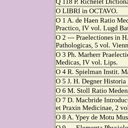
Q 118 P. Richelet Diction
O LIBRI in OCTAVO.
O 1 A. de Haen Ratio Me
Practico, IV vol. Lugd Ba
O 2 --- Praelectiones in H
Pathologicas, 5 vol. Vien
O 3 Ph. Marherr Praelecti
Medicas, IV vol. Lips.
O 4 R. Spielman Instit. M
O 5 J. H. Degner Historia
O 6 M. Stoll Ratio Medend
O 7 D. Macbride Introduc
et Praxin Medicinae, 2 vol
O 8 A. Ypey de Motu Mus
O 9 --- Elementa Physiolo