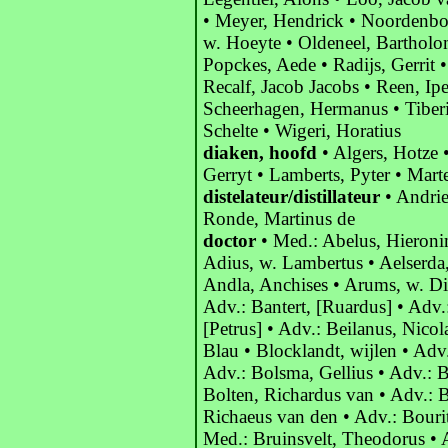
• Meyer, Hendrick • Noordenbo
w. Hoeyte • Oldeneel, Bartholom
Popckes, Aede • Radijs, Gerrit •
Recalf, Jacob Jacobs • Reen, I
Scheerhagen, Hermanus • Tiberij
Schelte • Wigeri, Horatius
diaken, hoofd
• Algers, Hotze 
Gerryt • Lamberts, Pyter • Mart
distelateur/distillateur
• Andrie
Ronde, Martinus de
doctor
• Med.: Abelus, Hieroni
Adius, w. Lambertus • Aelserda,
Andla, Anchises • Arums, w. Di
Adv.: Bantert, [Ruardus] • Adv.
[Petrus] • Adv.: Beilanus, Nico
Blau • Blocklandt, wijlen • Adv
Adv.: Bolsma, Gellius • Adv.: B
Bolten, Richardus van • Adv.: B
Richaeus van den • Adv.: Bourit
Med.: Bruinsvelt, Theodorus • 