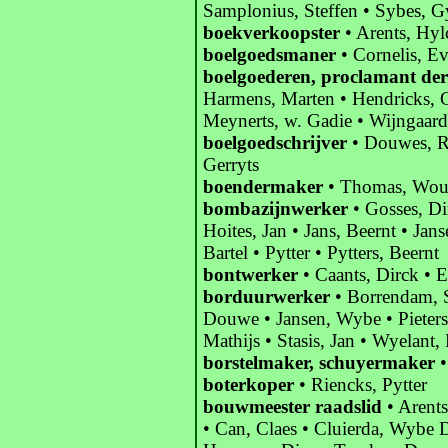
Samplonius, Steffen • Sybes, G
boekverkoopster
• Arents, Hyl
boelgoedsmaner
• Cornelis, Ev
boelgoederen, proclamant der
Harmens, Marten • Hendricks, C
Meynerts, w. Gadie • Wijngaard
boelgoedschrijver
• Douwes, Ru
Gerryts
boendermaker
• Thomas, Wou
bombazijnwerker
• Gosses, Di
Hoites, Jan • Jans, Beernt • Ja
Bartel • Pytter • Pytters, Beernt
bontwerker
• Caants, Dirck • 
borduurwerker
• Borrendam, S
Douwe • Jansen, Wybe • Pieters
Mathijs • Stasis, Jan • Wyelant,
borstelmaker, schuyermaker
•
boterkoper
• Riencks, Pytter
bouwmeester raadslid
• Arents
• Can, Claes • Cluierda, Wybe D