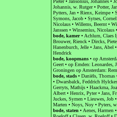
Pieter • Jansonius, Johannes • 
Johannis, w. Rutger • Potter, J
Pytters, Jan • Rienx, Keimpe • S
Symons, Jacob • Sytses, Cornel
Nicolaus • Willems, Beernt • Wi
Janssen • Winsemius, Nicolaus •
bode, kamer
• Achlum, Claes I
Brouwer, Rienck • Dircks, Piete
Hanenburch, Jelle • Jans, Abel • 
Hendrick
bode, koopmans
• op Amsterdam
Geert • op Emden: Leonardes, J
Groningen op Amsterdam: Rem
bode, stads
• Daniëls, Thomas 
• Dwarsbalck, Feddrich Hylckes
Gerryts, Mathijs • Haackma, Jo
Albert • Henrix, Pyter • Jans, Fr
Juckes, Symen • Lieuwes, Job •
Marten • Noys, Noy • Pyters, w
bode, staten
• Aenes, Harmen • 
Roeloff • Clasen, w. Roeloff •