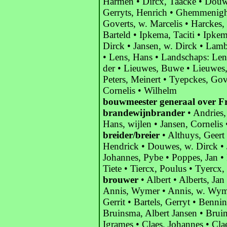
Harmen • Dircx, Taacke • Douwes
Gerryts, Henrich • Ghemmenigh,
Goverts, w. Marcelis • Harckes
Barteld • Ipkema, Taciti • Ipkem
Dirck • Jansen, w. Dirck • Lamb
• Lens, Hans • Landschaps: Lens
der • Lieuwes, Buwe • Lieuwes,
Peters, Meinert • Tyepckes, Gov
Cornelis • Wilhelm
bouwmeester generaal over Fr
brandewijnbrander
• Andries,
Hans, wijlen • Jansen, Cornelis
breider/breier
• Althuys, Geert 
Hendrick • Douwes, w. Dirck • J
Johannes, Pybe • Poppes, Jan • P
Tiete • Tiercx, Poulus • Tyercx,
brouwer
• Albert • Alberts, Ja
Annis, Wymer • Annis, w. Wyme
Gerrit • Bartels, Gerryt • Bennin
Bruinsma, Albert Jansen • Bruin
Igrames • Claes, Johannes • Cla