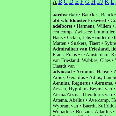
A
B
C
D
E
F
G
H
I/J
K
L
aardwerker
• Bauckes, Baucke
abt v.h. klooster Foswerd
• Co
adelborst
• Harmens, Willem • J
een comp. Zwitsers: Loumuller,
Hans • Ocken, Jelis • onder de
Marten • Suskers, Tiaert • Sybre
Admiraliteit van Friesland, lid
Frans, Frans • te Amsterdam: Ri
van Friesland: Wabbes, Claes • 
Tiaerdt van
advocaat
• Acronius, Hanso • A
Adius, Gerardus • Adius, Lamber
Aennius, Regnerus • Aernsma, 
Arssen, Hypolitus Beyma van • 
Atsma/Atzma, Theodorus van •
Attema. Abelius • Avercamp, He
Wybrant van • Baerdt, Suffridus
Wilbartus • Beetzius, Allardus •