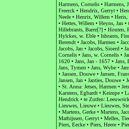
Harmens, Cornelis • Harmens, J
Freerck • Hendrix, Gerryt • Hen
Neele • Henrix, Willem • Heris, 
• Hettes, Willem • Heyns, Jan • 
Hillebrants, Barre[?] • Houten, P
Hylckes, w. Eble • Isbrants, Fin
Berendt • Jacobs, Harmen • Jac
Jacobs, Jan • Jacobs, Sioerd • J
Cornelis • Jans, w. Cornelis • Ja
1620 • Jans, Jan - 1657 • Jans,
Jans, Tymen • Jans, Wybe • Jans
• Jansen, Douwe • Jansen, Frans
Jansen, Jan • Janties, Douwe • J
• St. Anna: Jetses, Harmen • Jet
Karstens, Egbardt • Keimpe • L
Hendrick • te Zutfen: Leeuwrick
Lieuwes, Lieuwe • Lieuwes, Ste
• Martens, Gerke • Martens, Jac
Mathijssen, Gerryt • Melles, Tie
Piers, Eecke • Piers, Heere • Pier