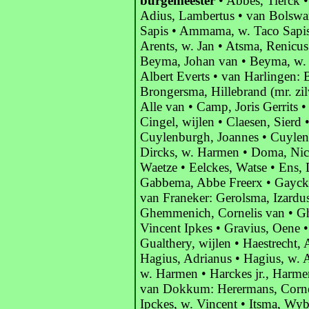
burgemeester
• Abbes, Tierck •
Adius, Lambertus • van Bolswa
Sapis • Ammama, w. Taco Sapis •
Arents, w. Jan • Atsma, Renicus
Beyma, Johan van • Beyma, w. J
Albert Everts • van Harlingen:
Brongersma, Hillebrand (mr. zi
Alle van • Camp, Joris Gerrits •
Cingel, wijlen • Claesen, Sierd 
Cuylenburgh, Joannes • Cuylen
Dircks, w. Harmen • Doma, Nico
Waetze • Eelckes, Watse • Ens, 
Gabbema, Abbe Freerx • Gayck
van Franeker: Gerolsma, Izardus
Ghemmenich, Cornelis van • Gh
Vincent Ipkes • Gravius, Oene •
Gualthery, wijlen • Haestrecht, 
Hagius, Adrianus • Hagius, w. A
w. Harmen • Harckes jr., Harmen
van Dokkum: Herermans, Corneli
Ipckes, w. Vincent • Itsma, Wy