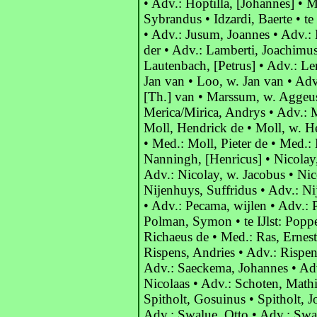
• Adv.: Hoptilla, [Johannes] • 
Sybrandus • Idzardi, Baerte • t
• Adv.: Jusum, Joannes • Adv.: 
der • Adv.: Lamberti, Joachimus
Lautenbach, [Petrus] • Adv.: Le
Jan van • Loo, w. Jan van • Ad
[Th.] van • Marssum, w. Aggeu
Merica/Mirica, Andrys • Adv.: 
Moll, Hendrick de • Moll, w. H
• Med.: Moll, Pieter de • Med.: 
Nanningh, [Henricus] • Nicolay
Adv.: Nicolay, w. Jacobus • Nic
Nijenhuys, Suffridus • Adv.: Ni
• Adv.: Pecama, wijlen • Adv.: P
Polman, Symon • te IJlst: Popp
Richaeus de • Med.: Ras, Ernes
Rispens, Andries • Adv.: Rispe
Adv.: Saeckema, Johannes • Adv
Nicolaas • Adv.: Schoten, Math
Spitholt, Gosuinus • Spitholt, J
Adv.: Swalue, Otto • Adv.: Swa