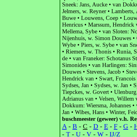
Sneek: Jans, Aucke • van Dokku
Jelmers, w. Reyner • Lamberts, 
Buwe • Louwens, Coep • Louwe
Henricus • Marssum, Hendrick 
Mellema, Sybe • van Sloten: No
Nijenhuis, w. Simon Douwes • 
Wybe • Piers, w. Sybe • van Sn
• Riemers, w. Thonis • Runia, 
de • van Franeker: Schotanus S
Simonides • van Harlingen: Sin
Douwes • Stevens, Jacob • Steve
Hendrick van • Swart, Francois
Sydses, Jan • Sydses, w. Jan • 
Tiepckes, w. Govert • Ulenburg
Adrianus van • Velsen, Willem v
Dokkum: Wiersma, Johannes • v
Jan • Wibes, Hans • Winter, Fei
buschmeester (geweer) v.h. Re
A
-
B
-
C
-
D
-
E
-
F
-
G
-
-
T
-
U
-
V
-
W
-
IJ/Z