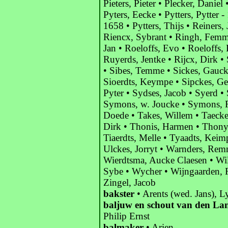
Pieters, Pieter • Plecker, Danie
Pyters, Eecke • Pytters, Pytter - 
1658 • Pytters, Thijs • Reiners,
Riencx, Sybrant • Ringh, Femme
Jan • Roeloffs, Evo • Roeloffs,
Ruyerds, Jentke • Rijcx, Dirk • 
• Sibes, Temme • Sickes, Gaucke
Sioerdts, Keympe • Sipckes, Ge
Pyter • Sydses, Jacob • Syerd 
Symons, w. Joucke • Symons, 
Doede • Takes, Willem • Taeck
Dirk • Thonis, Harmen • Thonys,
Tiaerdts, Melle • Tyaadts, Keim
Ulckes, Jorryt • Warnders, Remm
Wierdtsma, Aucke Claesen • Wil
Sybe • Wycher • Wijngaarden, 
Zingel, Jacob
bakster
• Arents (wed. Jans), L
baljuw en schout van den La
Philip Ernst
balmaker
• Arien