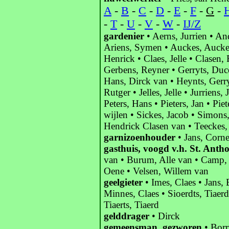
A
-
B
-
C
-
D
-
E
-
F
-
G
-
-
T
-
U
-
V
-
W
-
IJ/Z
gardenier
• Aerns, Jurrien • An
Ariens, Symen • Auckes, Aucke •
Henrick • Claes, Jelle • Clasen
Gerbens, Reyner • Gerryts, Duco
Hans, Dirck van • Heynts, Gerry
Rutger • Jelles, Jelle • Jurriens
Peters, Hans • Pieters, Jan • Pie
wijlen • Sickes, Jacob • Simon
Hendrick Clasen van • Teeckes, 
garnizoenhouder
• Jans, Corne
gasthuis, voogd v.h. St. Anth
van • Burum, Alle van • Camp, J
Oene • Velsen, Willem van
geelgieter
• Imes, Claes • Jans, 
Minnes, Claes • Sioerdts, Tiaerd
Tiaerts, Tiaerd
gelddrager
• Dirck
gemeensman, gezworen
• Borr