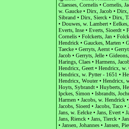
Claesses, Cornelis • Cornelis, J
w. Gaucke • Dirx, Jacob • Dirx, 
Sibrand • Dirx, Sierck • Dirx, 
• Douwes, w. Lambert • Eelkes,
Everts, Inse • Everts, Sioerdt • F
Cornelis • Folckerts, Jan • Folck
Hendrick • Gauckes, Marten • G
Taecke • Gerryts, Aernt • Gerryt
Jacob • Gerryts, Jelle • Gideons
Harings, Claes • Harmens, Jacob
Hendricx, Geert • Hendricx, w. 
Hendricx, w. Pytter - 1651 • He
Hendricx, Wouter • Hendricx, w
Hoyts, Sybrandt • Huyberts, Hend
Ipckes, Simon • Isbrandts, Joch
Harmen • Jacobs, w. Hendrick • 
Jacobs, Sioerd • Jacobs, Taco • J
Jans, w. Eelcke • Jans, Evert • J
Jans, Rienck • Jans, Tierck • Ja
• Jansen, Johannes • Jansen, Pie