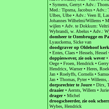
• Symens, Gerryt • Adv.: Thoma
Med.: Tipsma, Jacobus • Adv.: T
Ulbes, Ulbe • Adv.: Veen II, Lau
Johannes Wilhelmi/Willems • Me
wijlen • Adv. te Dokkum: Veltri
Wybrandi, w. Abelus • Adv.: Wy
domheer te Ozenbrugge en P
Lyauckema, Sicke van
doodgraver op Oldehoof kerk
• Entes, Claes • Hessels, Hessel
doppieswever, zie ook wever
• 
Oege • Froen, Hendrick • Gerry
Hendricx, Warner • Heres, Roelof 
Jan • Roelyffs, Cornelis • Samu
Jan • Thomas, Pyter • Willems, 
dorpsrechter te Joure
• Dirx, T
draaier
• Aernts, Willem • Jurie
drager
• Michel
droogscheerder, zie ook scherr
Wybes, Hendrick