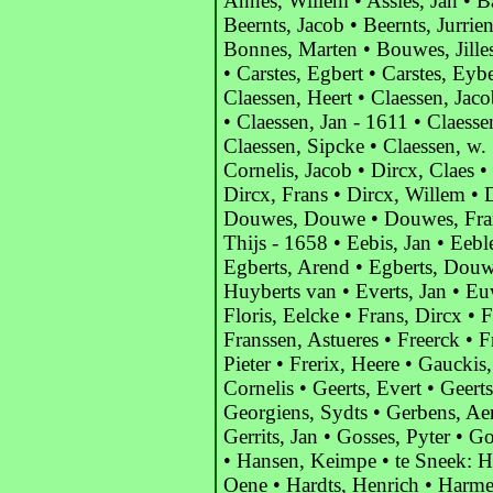
Annes, Willem • Assies, Jan • Ba
Beernts, Jacob • Beernts, Jurrie
Bonnes, Marten • Bouwes, Jille
• Carstes, Egbert • Carstes, Eybe
Claessen, Heert • Claessen, Jaco
• Claessen, Jan - 1611 • Claesse
Claessen, Sipcke • Claessen, w. 
Cornelis, Jacob • Dircx, Claes 
Dircx, Frans • Dircx, Willem •
Douwes, Douwe • Douwes, Fran
Thijs - 1658 • Eebis, Jan • Eebl
Egberts, Arend • Egberts, Dou
Huyberts van • Everts, Jan • E
Floris, Eelcke • Frans, Dircx • 
Franssen, Astueres • Freerck • F
Pieter • Frerix, Heere • Gauckis,
Cornelis • Geerts, Evert • Geert
Georgiens, Sydts • Gerbens, Ae
Gerrits, Jan • Gosses, Pyter • Go
• Hansen, Keimpe • te Sneek: H
Oene • Hardts, Henrich • Harme