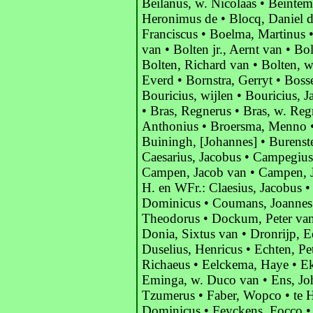
Beilanus, w. Nicolaas • Beintem
Heronimus de • Blocq, Daniel 
Franciscus • Boelma, Martinus •
van • Bolten jr., Aernt van • Bo
Bolten, Richard van • Bolten, w
Everd • Bornstra, Gerryt • Bos
Bouricius, wijlen • Bouricius, J
• Bras, Regnerus • Bras, w. Re
Anthonius • Broersma, Menno •
Buiningh, [Johannes] • Burenste
Caesarius, Jacobus • Campegius
Campen, Jacob van • Campen, J
H. en WFr.: Claesius, Jacobus 
Dominicus • Coumans, Joannes
Theodorus • Dockum, Peter van
Donia, Sixtus van • Dronrijp, E
Duselius, Henricus • Echten, Pe
Richaeus • Eelckema, Haye • E
Eminga, w. Duco van • Ens, Jo
Tzumerus • Faber, Wopco • te Ha
Dominicus • Feyckens, Focco •