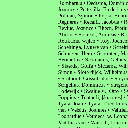
Rombartus • Oedtsma, Dominicus
Joannes • Pettertilla, Fredericu
Polman, Symon • Popta, Henric
Regnerus • Recalff, Jacobus • R
Revius, Joannes • Rheen, Pieri
Abelus • Rispens, Andreas • Ro
Roukama, wijlen • Roy, Jochem 
Scheltinga, Lyuwe van • Schelt
Schingen, Hero • Schooten, Mat
Bernardus • Schotanus, Gellius
• Siaerda, Goffe • Siccama, Wi
Simon • Sloterdijck, Wilhelmus
• Spithout, Gossufridus • Steynd
Strigelius, Dominicus • Strigeli
Lodewijk • Swalue sr., Otto • Sw
Foppius • Teotardi, [Joannes] •
Tyara, Joan • Tyara, Theodorus 
van • Velsius, Joannes • Veltrie
Leonardus • Vermees, w. Leonar
Matthias van • Walrich, Johann