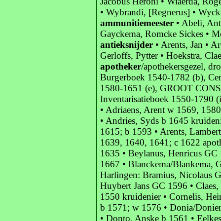
Jacobus Heroni • Wiaerda, Roge
• Wybrandi, [Regnerus] • Wyck
ammunitiemeester
• Abeli, An
Gayckema, Romcke Sickes • Meine
antieksnijder
• Arents, Jan • Ar
Gerloffs, Pytter • Hoekstra, Clae
apotheker
/apothekersgezel, dr
Burgerboek 1540-1782 (b), Cer
1580-1651 (e), GROOT CON
Inventarisatieboek 1550-1790 
• Adriaens, Arent w 1569, 158
• Andries, Syds b 1645 kruide
1615; b 1593 • Arents, Lamber
1639, 1640, 1641; c 1622 apot
1635 • Beylanus, Henricus GC 
1667 • Blanckema/Blankema, Ge
Harlingen: Bramius, Nicolaus G
Huybert Jans GC 1596 • Claes, 
1550 kruidenier • Cornelis, H
b 1571; w 1576 • Donia/Donier
• Donto, Anske b 1561 • Eelkes