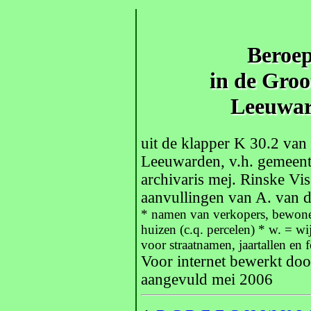
Beroe
in de Gro
Leeuwar
uit de klapper K 30.2 van
Leeuwarden, v.h. gemeent
archivaris mej. Rinske Vis
aanvullingen van A. van 
* namen van verkopers, bewoner
huizen (c.q. percelen) * w. = wi
voor straatnamen, jaartallen e
Voor internet bewerkt do
aangevuld mei 2006