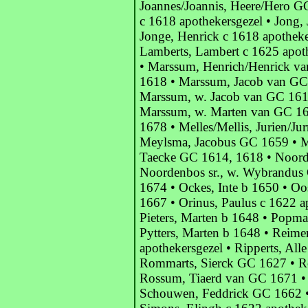
Joannes/Joannis, Heere/Hero GC
c 1618 apothekersgezel • Jong,
Jonge, Henrick c 1618 apotheke
Lamberts, Lambert c 1625 apot
• Marssum, Henrich/Henrick va
1618 • Marssum, Jacob van GC
Marssum, w. Jacob van GC 161
Marssum, w. Marten van GC 16
1678 • Melles/Mellis, Jurien/Ju
Meylsma, Jacobus GC 1659 • M
Taecke GC 1614, 1618 • Noord
Noordenbos sr., w. Wybrandus
1674 • Ockes, Inte b 1650 • O
1667 • Orinus, Paulus c 1622 a
Pieters, Marten b 1648 • Popma
Pytters, Marten b 1648 • Reime
apothekersgezel • Ripperts, All
Rommarts, Sierck GC 1627 • R
Rossum, Tiaerd van GC 1671 •
Schouwen, Feddrick GC 1662 • 