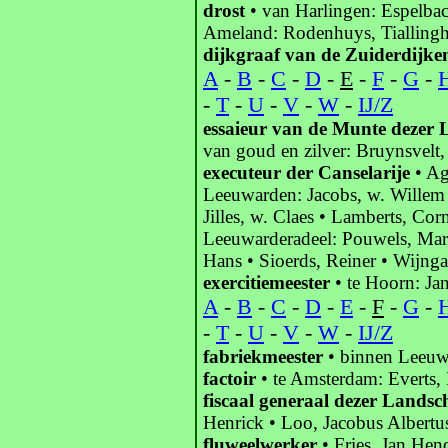
drost
• van Harlingen: Espelbac
Ameland: Rodenhuys, Tialling
dijkgraaf van de Zuiderdijke
A
-
B
-
C
-
D
-
E
-
F
-
G
-
-
T
-
U
-
V
-
W
-
IJ/Z
essaieur van de Munte dezer
van goud en zilver: Bruynsvelt
executeur der Canselarije
• Ag
Leeuwarden: Jacobs, w. Willem •
Jilles, w. Claes • Lamberts, Cor
Leeuwarderadeel: Pouwels, Mar
Hans • Sioerds, Reiner • Wijn
exercitiemeester
• te Hoorn: Ja
A
-
B
-
C
-
D
-
E
-
F
-
G
-
-
T
-
U
-
V
-
W
-
IJ/Z
fabriekmeester
• binnen Leeuw
factoir
• te Amsterdam: Everts, 
fiscaal generaal dezer Lands
Henrick • Loo, Jacobus Albertus
fluweelwerker
• Fries, Jan Hen