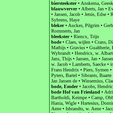
biersteekster
• Anskema, Geesk 
blauwverver
• Alberts, Jan • Ev
• Jansen, Jacob • Jetsis, Edse •
Sybrens, Haye
bleker
• Auckes, Pilgrim • Gerb
Rommerts, Jan
bleekster
• Riencx, Trijn
bode
• Claes, wijlen • Crans, Di
Mathijs • Gravius • Gualtherie,
Wybrandt • Hendricx, w. Albart
Jans, Thijs • Jansen, Jan • Janse
w. Jacob • Lamberts, Saecke • 
Frans Hendrix • Piers, Symen •
Pyters, Bartel • Sibrants, Baarte
Jan Jansen de • Winsemius, Cla
bode, Emder
• Jacobs, Hendric
bode Hof van Friesland
• Adri
Bartholdi, Keimpe • Camp, Obbi
Hania, Wigle • Hartesius, Domin
Aene • Isbrandts, w. Aene • Jacob