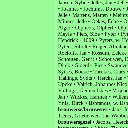
Jansen, Sybe • Jelles, Jan • Jell
• Joannes • Jochums, Douwe • Jo
Jelle • Martens, Marten • Meints
Minnes, Jelle • Oekes, Eebe • 
Alger • Olpherts, Olphert • Olph
Meyle • Piers, Sibe • Pyter • Pyt
Hendrick - 1609 • Pyters, w. He
Pyters, Sibolt • Reiger, Abraha
Roeloffs, Jan • Rossum, Eelcke 
Schouten, Gerrit • Schouwen, Ev
Dirck • Sioerds, Pier • Swaneve
Sytses, Bocke • Taeckes, Claes 
Tiallings, Sydts • Tiercks, Jan 
Upcke • Valrich, Johannes Nicola
Vollinga, Gerben Iskes • Vrijd
Jan • Wilckes, Harmen • Willem,
Ynia, Dirck • IJsbrandts, w. IJs
brouwerse/brouwster
• Jans, I
Tiercx, Grietie wed. Jan Wabbe
brouwersgezel
• Jacobs, Heerck