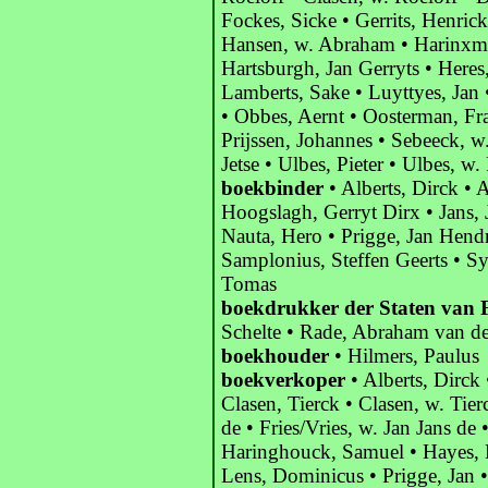
Fockes, Sicke • Gerrits, Henric
Hansen, w. Abraham • Harinxma,
Hartsburgh, Jan Gerryts • Heres,
Lamberts, Sake • Luyttyes, Jan
• Obbes, Aernt • Oosterman, Fra
Prijssen, Johannes • Sebeeck, w.
Jetse • Ulbes, Pieter • Ulbes, w
boekbinder
• Alberts, Dirck • A
Hoogslagh, Gerryt Dirx • Jans,
Nauta, Hero • Prigge, Jan Hendri
Samplonius, Steffen Geerts • Sy
Tomas
boekdrukker der Staten van F
Schelte • Rade, Abraham van de
boekhouder
• Hilmers, Paulus
boekverkoper
• Alberts, Dirck 
Clasen, Tierck • Clasen, w. Tier
de • Fries/Vries, w. Jan Jans de 
Haringhouck, Samuel • Hayes, Ha
Lens, Dominicus • Prigge, Jan •