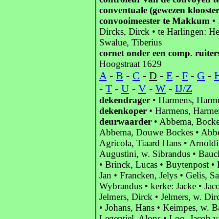
conventuale (gewezen klooster
convooimeester te Makkum
• 
Dircks, Dirck • te Harlingen: He
Swalue, Tiberius
cornet onder een comp. ruiter
Hoogstraat 1629
A
-
B
-
C
-
D
-
E
-
F
-
G
-
-
T
-
U
-
V
-
W
-
IJ/Z
dekendrager
• Harmens, Harme
dekenkoper
• Harmens, Harmen
deurwaarder
• Abbema, Bocke
Abbema, Douwe Bockes • Abbem
Agricola, Tiaard Hans • Arnoldi
Augustini, w. Sibrandus • Bauck
• Brinck, Lucas • Buytenpost •
Jan • Francken, Jelys • Gelis,
Wybrandus • kerke: Jacke • Jaco
Jelmers, Dirck • Jelmers, w. Di
• Johans, Hans • Keimpes, w. B
Legentiel, Alons • Loo, Jacob 