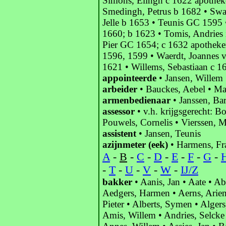
Simons, Elingh c 1622 apothek
Smedingh, Petrus b 1682 • Swa
Jelle b 1653 • Teunis GC 1595 
1660; b 1623 • Tomis, Andries 
Pier GC 1654; c 1632 apotheke
1596, 1599 • Waerdt, Joannes 
1621 • Willems, Sebastiaan c 1
appointeerde
• Jansen, Willem •
arbeider
• Bauckes, Aebel • Ma
armenbedienaar
• Janssen, Ba
assessor
• v.h. krijgsgerecht: 
Pouwels, Cornelis • Vierssen, M
assistent
• Jansen, Teunis
azijnmeter (eek)
• Harmens, Fr
A
-
B
-
C
-
D
-
E
-
F
-
G
-
-
T
-
U
-
V
-
W
-
IJ/Z
bakker
• Aanis, Jan • Aate • A
Aedgers, Harmen • Aerns, Arien •
Pieter • Alberts, Symen • Alge
Amis, Willem • Andries, Selcke 