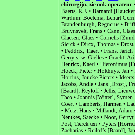
chirurgijn, zie ook operateur
•
Baerts, R.J. • Barnardi [Haucke
Wirdum: Boelema, Lenart Gerrits
Brandenburgh, Regnerus • Brif
Bruynsvelt, Frans • Cann, Claes
Claesen, Claes • Cornelis [Zund
Sierck • Dircx, Thomas • Drost
• Feddrix, Tiaert • Frans, Jarich
Gerryts, w. Gielles • Gracht, Ar
Henricx, Kaerl • Hieronimus [Fra
Hoeck, Pieter • Holthuys, Jan •
Horrius, Joucke Pieters • Idsert
Jacobs, Andle • Jans [Drost], Fr
[Baard], Reyloff • Jellis, Lieuwe 
Taco • Joannis [Witter], Symen •
Coert • Lamberts, Harmen • Lau
• Metz, Hans • Millandt, Adam 
Nentkes, Saecke • Noot, Gerryt 
Post, Tierck ten • Pyters [Horri
Zacharias • Reiloffs [Baard], Ja