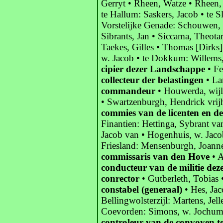
Gerryt • Rheen, Watze • Rheen, 
te Hallum: Saskers, Jacob • te 
Vorstelijke Genade: Schouwen, 
Sibrants, Jan • Siccama, Theota
Taekes, Gilles • Thomas [Dirks
w. Jacob • te Dokkum: Willems,
cipier dezer Landschappe
• Fe
collecteur der belastingen
• La
commandeur
• Houwerda, wijl
• Swartzenburgh, Hendrick vrijh
commies van de licenten en d
Finantien: Hettinga, Sybrant v
Jacob van • Hogenhuis, w. Jacob
Friesland: Mensenburgh, Joann
commissaris van den Hove
• A
conducteur van de militie de
conrector
• Gutberleth, Tobias 
constabel (generaal)
• Hes, Jac
Bellingwolsterzijl: Martens, Jel
Coevorden: Simons, w. Jochum •
controleur van de convoyen te