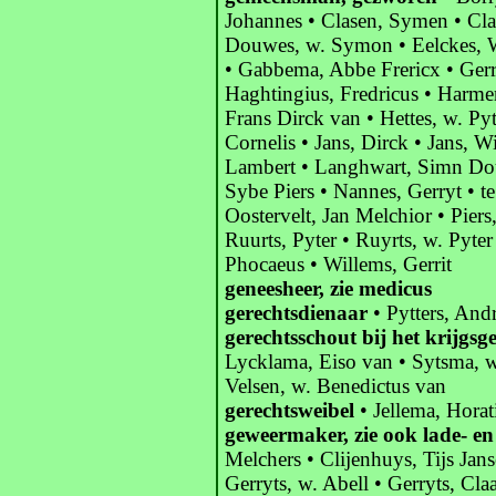
Johannes • Clasen, Symen • Cla
Douwes, w. Symon • Eelckes, W
• Gabbema, Abbe Frericx • Gerry
Haghtingius, Fredricus • Harme
Frans Dirck van • Hettes, w. Pyt
Cornelis • Jans, Dirck • Jans, W
Lambert • Langhwart, Simn Do
Sybe Piers • Nannes, Gerryt • t
Oostervelt, Jan Melchior • Piers
Ruurts, Pyter • Ruyrts, w. Pyte
Phocaeus • Willems, Gerrit
geneesheer, zie medicus
gerechtsdienaar
• Pytters, Andr
gerechtsschout bij het krijgsg
Lycklama, Eiso van • Sytsma, w
Velsen, w. Benedictus van
gerechtsweibel
• Jellema, Horati
geweermaker, zie ook lade- e
Melchers • Clijenhuys, Tijs Jans
Gerryts, w. Abell • Gerryts, Cla