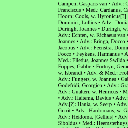
Campen, Gasparis van • Adv.: C
Franciscus • Med.: Cardanus, Ca
Hoorn: Cools, w. Hyronicus[?] 
Dominici, Lollius • Adv.: Donia
Duringh, Joannes • Duringh, w.
Adv.: Echten, w. Richaeus van 
Joannes • Adv.: Eringa, Docco •
Jacobus • Adv.: Feenstra, Domi
Focco • Feykens, Harmanus • Adv
Med.: Flietius, Joannes Swilda
Foppes, Gabbe • Fortuyn, Gerard
w. Isbrandt • Adv. & Med.: Frol
Adv.: Fungers, w. Joannes • Ga
Godefridi, Georgien • Adv.: Grav
Adv.: Gualteri, w. Henricus • M
• Adv.: Haitema, Bavius • Adv.:
Adv.[?]: Hania, w. Seerp • Adv
Gerrit • Adv.: Hardomans, w. Ge
Adv.: Heidoma, [Gellius] • Adv
Siboldus • Med.: Heemsterhuys,