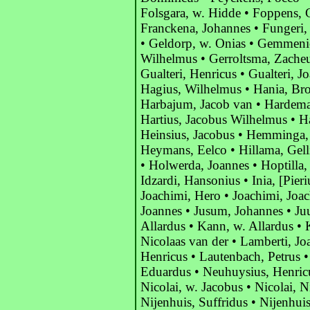
Folsgara, w. Hidde • Foppens, 
Franckena, Johannes • Fungeri,
• Geldorp, w. Onias • Gemmen
Wilhelmus • Gerroltsma, Zacheu
Gualteri, Henricus • Gualteri, J
Hagius, Wilhelmus • Hania, Bro
Harbajum, Jacob van • Hardema
Hartius, Jacobus Wilhelmus • H
Heinsius, Jacobus • Hemminga,
Heymans, Eelco • Hillama, Gellio
• Holwerda, Joannes • Hoptilla,
Idzardi, Hansonius • Inia, [Pier
Joachimi, Hero • Joachimi, Joac
Joannes • Jusum, Johannes • J
Allardus • Kann, w. Allardus • 
Nicolaas van der • Lamberti, J
Henricus • Lautenbach, Petrus 
Eduardus • Neuhuysius, Henricus
Nicolai, w. Jacobus • Nicolai, 
Nijenhuis, Suffridus • Nijenhuis