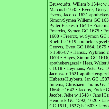
Eeuwoudts, Willem b 1544; w 1
Marcus b 1635 • Everts, Gerry
Everts, Jacob c 1631 apothekers
Simon/Symen Willems GC 1631;
Pytter Eeckes b 1644 • Fraterma
Freercks, Symen GC 1675 • Fr
1600 • Freercx, w. Symon GC 1
Roeliff c 1619 apothekersgezel 
Gerryts, Evert GC 1664, 1679 • 
b 1586-87 • Hansz., Wybrand c 
1674 • Hayes, Simon GC 1616,
apothekersgezel • Hees, Walter
c 1618 • Heymans, Pieter GC 16
Jacobsz. c 1621 apothekersgezel
Huberts/Huyberts, Jan GC 1587;
Innema, Christiaen Thonis GC 1
1664; e 1642 • Jacobs, Focke 
Jacobs, Jelbe w 1548 • Jans [C
Hendrick GC 1592, 1620 • Jans,
GC 1611, 1627; b 1603 • Jeroon