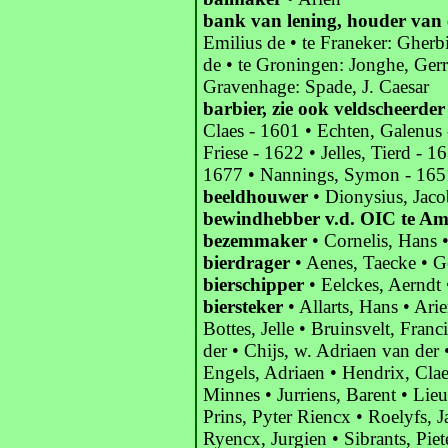
bank van lening, houder van 
Emilius de • te Franeker: Gherb
de • te Groningen: Jonghe, Gerrit
Gravenhage: Spade, J. Caesar
barbier, zie ook veldscheerder
Claes - 1601 • Echten, Galenus 
Friese - 1622 • Jelles, Tierd - 
1677 • Nannings, Symon - 165
beeldhouwer
• Dionysius, Jaco
bewindhebber v.d. OIC te A
bezemmaker
• Cornelis, Hans •
bierdrager
• Aenes, Taecke • G
bierschipper
• Eelckes, Aerndt 
biersteker
• Allarts, Hans • Ari
Bottes, Jelle • Bruinsvelt, Fran
der • Chijs, w. Adriaen van der 
Engels, Adriaen • Hendrix, Clae
Minnes • Jurriens, Barent • Lieu
Prins, Pyter Riencx • Roelyfs, 
Ryencx, Jurgien • Sibrants, Piet