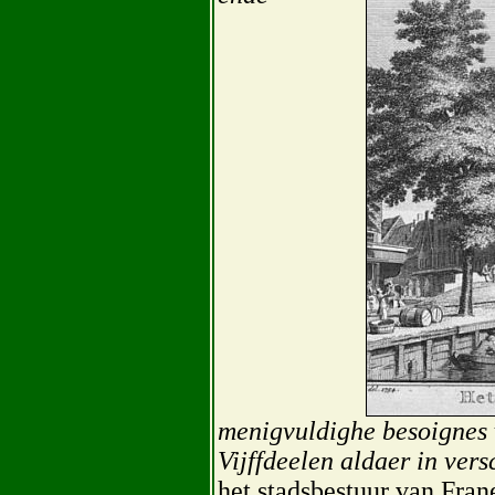
menigvuldighe besoignes v
Vijffdeelen aldaer in ver
het stadsbestuur van Fran