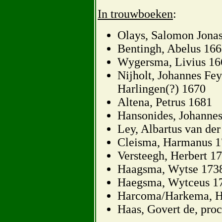
In trouwboeken
:
Olays, Salomon Jona
Bentingh, Abelus 16
Wygersma, Livius 16
Nijholt, Johannes Fey
Harlingen(?) 1670
Altena, Petrus 1681
Hansonides, Johanne
Ley, Albartus van de
Cleisma, Harmanus 
Versteegh, Herbert 1
Haagsma, Wytse 173
Haegsma, Wytceus 1
Harcoma/Harkema, H
Haas, Govert de, proc