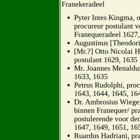
Franekeradeel
Pyter Intes Kingma, o
procureur postulant v
Franequeradeel 1627,
Augustinus [Theodori
[Mr.?] Otto Nicolai He
postulant 1629, 1635
Mr. Joannes Menaldum
1633, 1635
Petrus Rudolphi, proc
1643, 1644, 1645, 16
Dr. Ambrosius Wieger
binnen Franequer/ pr
postulerende voor den
1647, 1649, 1651, 16
Ruardus Hadriani, pra