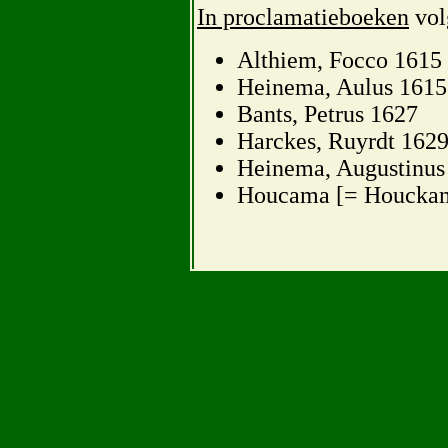
In proclamatieboeken
vol
Althiem, Focco 1615
Heinema, Aulus 1615
Bants, Petrus 1627
Harckes, Ruyrdt 162
Heinema, Augustinus
Houcama [= Houckama