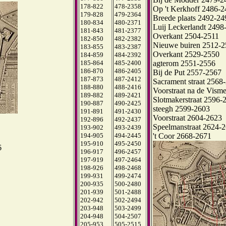
178-822
478-2358
Op 't Kerkhoff 2486-
179-828
479-2364
Breede plaats 2492-24
180-834
480-2371
Luij Leckerlandt 2498
181-843
481-2377
Overkant 2504-2511
182-850
482-2382
Nieuwe buiren 2512-
183-855
483-2387
Overkant 2529-2550
184-859
484-2392
agterom 2551-2556
185-864
485-2400
186-870
486-2405
Bij de Put 2557-2567
187-873
487-2412
Sacrament straat 2568
188-880
488-2416
Voorstraat na de Vism
189-882
489-2421
Slotmakerstraat 2596-
190-887
490-2425
steegh 2599-2603
191-891
491-2430
Voorstraat 2604-2623
192-896
492-2437
Speelmanstraat 2624-
193-902
493-2439
't Coor 2668-2671
194-905
494-2445
195-910
495-2450
6
196-917
496-2457
197-919
497-2464
198-926
498-2468
199-931
499-2474
200-935
500-2480
201-939
501-2488
202-942
502-2494
203-948
503-2499
204-948
504-2507
205-953
505-2515