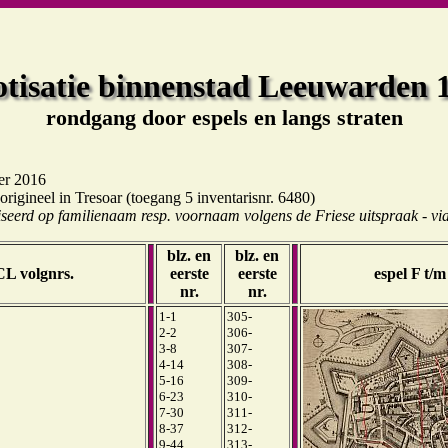
tisatie binnenstad Leeuwarden 
rondgang door espels en langs straten
er 2016
origineel in Tresoar (toegang 5 inventarisnr. 6480)
tiseerd op familienaam resp. voornaam volgens de Friese uitspraak - vi
blz. en
blz. en
CL volgnrs.
eerste
eerste
espel F t/
nr.
nr.
1-1
305-
2-2
306-
3-8
307-
4-14
308-
5-16
309-
6-23
310-
7-30
311-
8-37
312-
9-44
313-