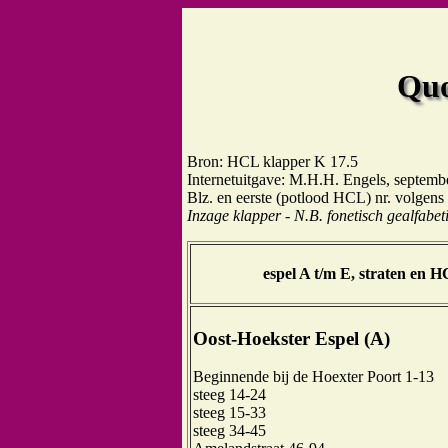
Quo
Bron: HCL klapper K 17.5
Internetuitgave: M.H.H. Engels, septemb
Blz. en eerste (potlood HCL) nr. volgens 
Inzage klapper - N.B. fonetisch gealfabe
espel A t/m E, straten en H
Oost-Hoekster Espel (A)
Beginnende bij de Hoexter Poort 1-13
steeg 14-24
steeg 15-33
steeg 34-45