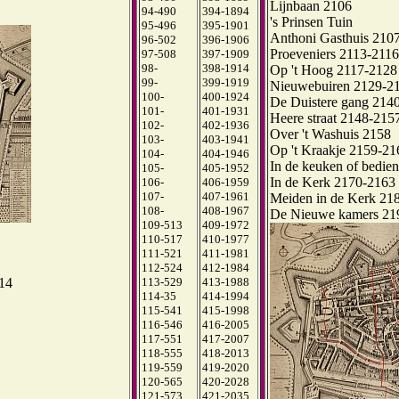
Lijnbaan 2106
94-490
394-1894
's Prinsen Tuin
95-496
395-1901
Anthoni Gasthuis 210
96-502
396-1906
Proeveniers 2113-2116
97-508
397-1909
98-
398-1914
Op 't Hoog 2117-2128
99-
399-1919
Nieuwebuiren 2129-2
100-
400-1924
De Duistere gang 214
101-
401-1931
Heere straat 2148-215
102-
402-1936
Over 't Washuis 2158
103-
403-1941
Op 't Kraakje 2159-21
104-
404-1946
In de keuken of bedie
105-
405-1952
In de Kerk 2170-2163
106-
406-1959
107-
407-1961
Meiden in de Kerk 21
108-
408-1967
De Nieuwe kamers 21
109-513
409-1972
110-517
410-1977
111-521
411-1981
112-524
412-1984
113-529
413-1988
514
114-35
414-1994
115-541
415-1998
116-546
416-2005
117-551
417-2007
118-555
418-2013
119-559
419-2020
120-565
420-2028
121-573
421-2035