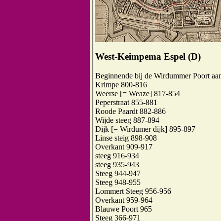
West-Keimpema Espel (D)
Beginnende bij de Wirdummer Poort aan
Krimpe 800-816
Weerse [= Weaze] 817-854
Peperstraat 855-881
Roode Paardt 882-886
Wijde steeg 887-894
Dijk [= Wirdumer dijk] 895-897
Linse steig 898-908
Overkant 909-917
steeg 916-934
steeg 935-943
Steeg 944-947
Steeg 948-955
Lommert Steeg 956-956
Overkant 959-964
Blauwe Poort 965
Steeg 366-971