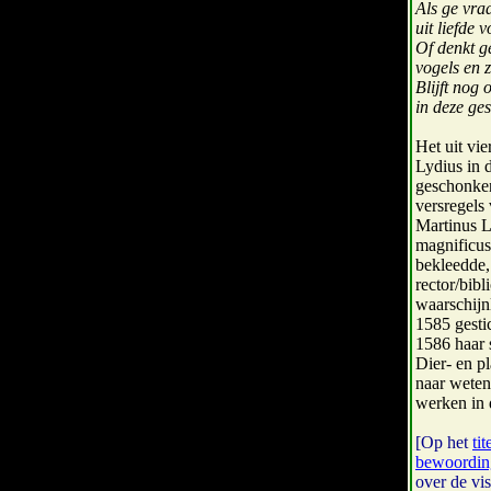
Als ge vraa
uit liefde
Of denkt g
vogels en 
Blijft nog o
in deze ge
Het uit vie
Lydius in 
geschonke
versregels
Martinus L
magnificus 
bekleedde,
rector/bib
waarschijn
1585 gestic
1586 haar s
Dier- en p
naar weten
werken in 
[Op het
tit
bewoordin
over de vis