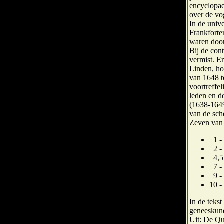
encyclopae
over de vog
In de univ
Frankforte
waren door
Bij de con
vermist. E
Linden, ho
van 1648 t
voortreffel
leden en d
(1638-164
van de sch
Zeven van 
1 - 
2 - 
4,5 
7 - 
9 - 
10 -
In de teks
geneeskund
Uit: De Qu