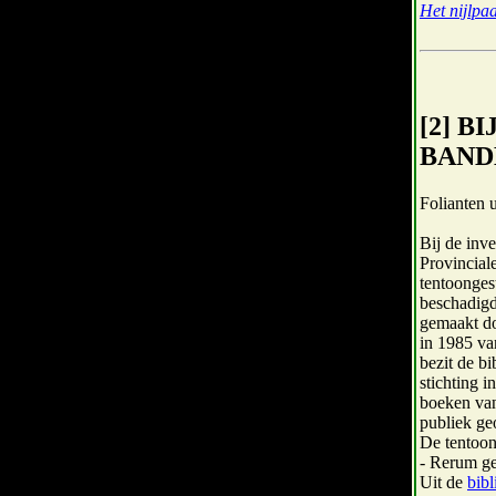
Het nijlpa
[2] 
BAND
Folianten 
Bij de inv
Provincial
tentoonges
beschadigd
gemaakt do
in 1985 va
bezit de b
stichting 
boeken van
publiek ge
De tentoon
- Rerum ge
Uit de
bibl