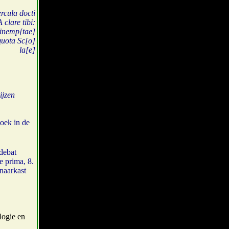
rcula docti
lare tibi:
 inemp[tae]
quota Sc[o]
la[e]
ijzen
boek in de
debat
e prima, 8.
enaarkast
logie en