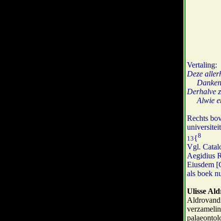
Vertaling:
Deze allerh
Danken wi
Derhalve z
Alwie eni
Rechts bov
universitei
8
{
13
Vgl. Catal
Aegidius R
Eiusdem [Ge
als boek n
Ulisse Al
Aldrovandi
verzamelin
palaeontolo