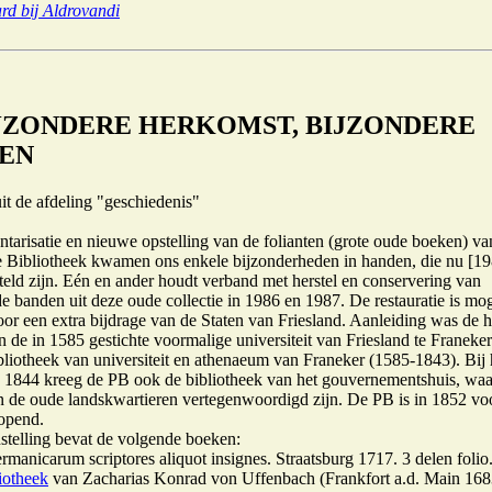
ard bij Aldrovandi
BIJZONDERE HERKOMST, BIJZONDERE
EN
uit de afdeling "geschiedenis"
entarisatie en nieuwe opstelling van de folianten (grote oude boeken) va
e Bibliotheek kwamen ons enkele bijzonderheden in handen, die nu [1
teld zijn. Eén en ander houdt verband met herstel en conservering van
e banden uit deze oude collectie in 1986 en 1987. De restauratie is mog
or een extra bijdrage van de Staten van Friesland. Aanleiding was de 
n de in 1585 gestichte voormalige universiteit van Friesland te Franeke
ibliotheek van universiteit en athenaeum van Franeker (1585-1843). Bij 
in 1844 kreeg de PB ook de bibliotheek van het gouvernementshuis, waa
 de oude landskwartieren vertegenwoordigd zijn. De PB is in 1852 voo
opend.
stelling bevat de volgende boeken:
rmanicarum scriptores aliquot insignes. Straatsburg 1717. 3 delen folio
iotheek
van Zacharias Konrad von Uffenbach (Frankfort a.d. Main 168