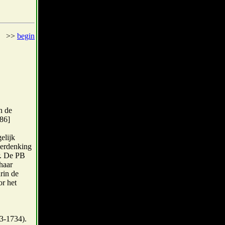
>>
begin
n de
986]
elijk
herdenking
r. De PB
haar
rin de
r het
.
3-1734).