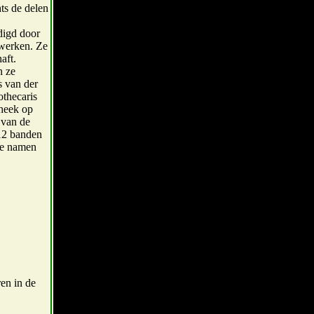
ts de delen
digd door
 werken. Ze
aft.
n ze
s van der
othecaris
theek op
 van de
 12 banden
de namen
en in de