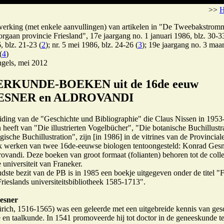
>>
werking (met enkele aanvullingen) van artikelen in "De Tweebakstrom
orgaan provincie Friesland", 17e jaargang no. 1 januari 1986, blz. 30-3
, blz. 21-23 (
2
); nr. 5 mei 1986, blz. 24-26 (
3
); 19e jaargang no. 3 maa
(
4
)
gels, mei 2012
IERKUNDE-BOEKEN uit de 16de eeuw
GESNER en ALDROVANDI
iding van de "Geschichte und Bibliographie" die Claus Nissen in 195
 heeft van "Die illustrierten Vogelbücher", "Die botanische Buchillustr
ische Buchillustration", zijn [in 1986] in de vitrines van de Provincial
k werken van twee 16de-eeuwse biologen tentoongesteld: Konrad Gesn
rovandi. Deze boeken van groot formaat (folianten) behoren tot de colle
 universiteit van Franeker.
udste bezit van de PB is in 1985 een boekje uitgegeven onder de titel "
Frieslands universiteitsbibliotheek 1585-1713".
esner
rich, 1516-1565) was een geleerde met een uitgebreide kennis van ges
e en taalkunde. In 1541 promoveerde hij tot doctor in de geneeskunde t