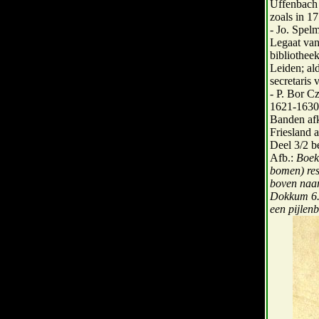
Uffenbach 
zoals in 17
- Jo. Spel
Legaat van
bibliotheek
Leiden; al
secretaris
- P. Bor C
1621-1630.
Banden afk
Friesland 
Deel 3/2 b
Afb.:
Boek
bomen) res
boven naar
Dokkum 6. 
een pijlen