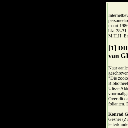
Internetbe
personeels
maart 1986
blz. 28-31 
M.H.H. En
[1] D
van 
Naar aanle
geschreven
"Die zoolog
Bibliothee
Ulisse Ald
voormalige
Over dit o
folianten. 
Konrad G
Gesner (Zü
letterkund