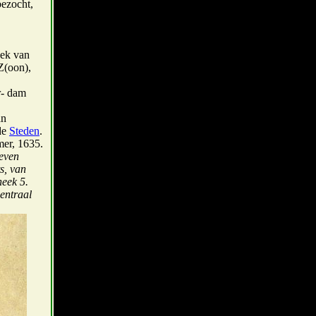
bezocht,
eek van
Z(oon),
r- dam
an
de
Steden
.
mer, 1635.
even
s, van
eek 5.
entraal