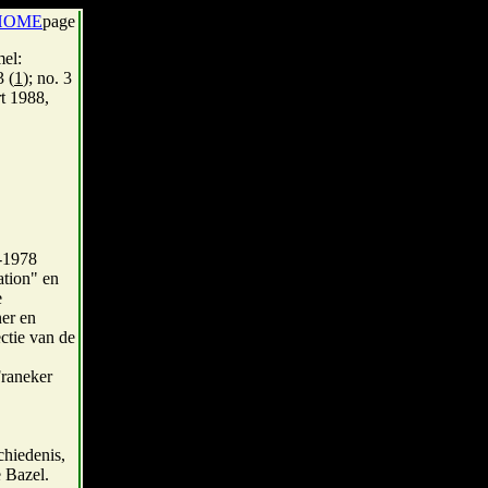
HOME
page
mel:
3 (
1
); no. 3
rt 1988,
3-1978
ation" en
e
er en
ctie van de
Franeker
chiedenis,
e Bazel.