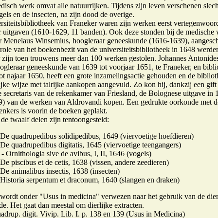
disch werk omvat alle natuurrijken. Tijdens zijn leven verschenen slech
els en de insecten, na zijn dood de overige.
ersiteitsbibliotheek van Franeker waren zijn werken eerst vertegenwoor
r uitgaven (1610-1629, 11 banden). Ook deze stonden bij de medische
 Menelaus Winsemius, hoogleraar geneeskunde (1616-1639), aangesch
trole van het boekenbezit van de universiteitsbibliotheek in 1648 werde
r zijn toen trouwens meer dan 100 werken gestolen. Johannes Antonide
ogleraar geneeskunde van 1639 tot voorjaar 1651, te Franeker, en bibli
ot najaar 1650, heeft een grote inzamelingsactie gehouden en de biblio
ijke wijze met talrijke aankopen aangevuld. Zo kon hij, dankzij een gift
e secretaris van de rekenkamer van Friesland, de Bolognese uitgave in
9) van de werken van Aldrovandi kopen. Een gedrukte oorkonde met 
enkers is voorin de boeken geplakt.
de twaalf delen zijn tentoongesteld:
De quadrupedibus solidipedibus, 1649 (viervoetige hoefdieren)
De quadrupedibus digitatis, 1645 (viervoetige teengangers)
- Ornithologia sive de avibus, I, II, 1646 (vogels)
De piscibus et de cetis, 1638 (vissen, andere zeedieren)
De animalibus insectis, 1638 (insecten)
 Historia serpentum et draconum, 1640 (slangen en draken)
t wordt onder "Usus in medicina" verwezen naar het gebruik van de dier
e. Het gaat dan meestal om dierlijke extracten.
adrup. digit. Vivip. Lib. I. p. 138 en 139 (Usus in Medicina)