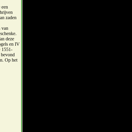
e een
hrijven
van zaden
s van
eschenke.
Van deze
ogels en IV
e 1551-
, bevond
en. Op het