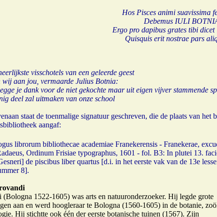
Hos Pisces animi suavissima fe
Debemus IULI BOTNIA c
Ergo pro dapibus grates tibi dicet
Quisquis erit nostrae pars ali
eerlijkste visschotels van een geleerde geest
j aan jou, vermaarde Julius Botnia:
egge je dank voor de niet gekochte maar uit eigen vijver stammende sp
g deel zal uitmaken van onze school
enaan staat de toenmalige signatuur geschreven, die de plaats van het 
tsbibliotheek aangaf:
ogus librorum bibliothecae academiae Franekerensis - Franekerae, excu
adaeus, Ordinum Frisiae typographus, 1601 - fol. B3: In plutei 13. faci
sneri] de piscibus liber quartus [d.i. in het eerste vak van de 13e less
ummer 8].
drovandi
 (Bologna 1522-1605) was arts en natuuronderzoeker. Hij legde grote
gen aan en werd hoogleraar te Bologna (1560-1605) in de botanie, zoö
gie. Hij stichtte ook één der eerste botanische tuinen (1567). Zijn