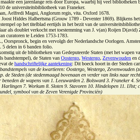
maakte een jarenlange reis door Europa, waarbij hij veel bibliotheken 
10 de universiteitsbibliotheek van Franeker.
man, Aelfredi Magni, Anglorum regis, vita. Oxford 1678.
 Joost Hiddes Halbertsma (Grouw 1789 - Deventer 1869). Blijkens het
stempel op het titelblad eertijds in het bezit van de universiteitsbiblioth
daar als doublet verkocht met toestemming van J. v(an) Roijen D(avid) 
 van curatoren te Leiden 1753-1783.
z., Oorspronck, begin en vervolgh der Nederlandsche Oorlogen. Amste
 5 delen in 6 banden folio.
omstig uit de bibliotheken van Gedeputeerde Staten (met het wapen v
als bandstempel), de Staten van
Oostergo
,
Westergo
,
Zevenwouden
en 
evat de
handschriftelijke aantekening
: Dit boeck hoort in der Steden ca
bandstempels van de kwartieren: Oostergo, Westergo, Zevenwouden (z
p. de Steden (de stedenmaagd bovenaan en verder van links naar recht
 beneden de wapens van 1. Leeuwarden 2. Bolsward 3. Franeker 4. Sn
Harlingen 7. Workum 8. Sloten 9. Stavoren 10. Hindelopen 11. IJlst; c
bundel, symbool van de Zeven Verenigde Provinciën)