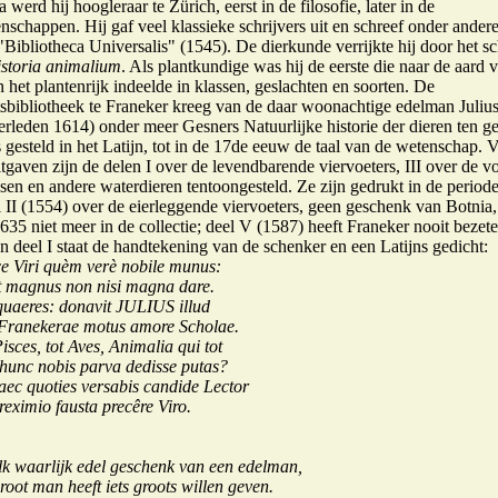
 werd hij hoogleraar te Zürich, eerst in de filosofie, later in de
nschappen. Hij gaf veel klassieke schrijvers uit en schreef onder ander
Bibliotheca Universalis" (1545). De dierkunde verrijkte hij door het sc
storia animalium
. Als plantkundige was hij de eerste die naar de aard 
 het plantenrijk indeelde in klassen, geslachten en soorten. De
itsbibliotheek te Franeker kreeg van de daar woonachtige edelman Juliu
erleden 1614) onder meer Gesners Natuurlijke historie der dieren ten g
s gesteld in het Latijn, tot in de 17de eeuw de taal van de wetenschap. 
itgaven zijn de delen I over de levendbarende viervoeters, III over de v
ssen en andere waterdieren tentoongesteld. Ze zijn gedrukt in de period
 II (1554) over de eierleggende viervoeters, geen geschenk van Botnia
1635 niet meer in de collectie; deel V (1587) heeft Franeker nooit bezet
an deel I staat de handtekening van de schenker en een Latijns gedicht:
ce Viri quèm verè nobile munus:
 magnus non nisi magna dare.
t quaeres: donavit JULIUS illud
ranekerae motus amore Scholae.
Pisces, tot Aves, Animalia qui tot
hunc nobis parva dedisse putas?
haec quoties versabis candide Lector
reximio fausta precêre Viro.
lk waarlijk edel geschenk van een edelman,
root man heeft iets groots willen geven.