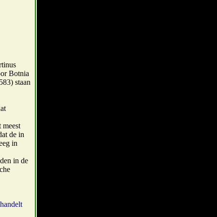
rtinus
oor Botnia
583) staan
at
t meest
at de in
eeg in
nden in de
sche
 handelt