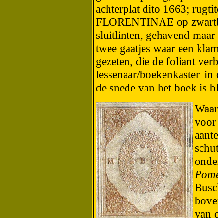
achterplat dito 1663; rug
FLORENTINAE op zwartbrui
sluitlinten, gehavend maar
twee gaatjes waar een klam
gezeten, die de foliant ve
lessenaar/boekenkasten in 
de snede van het boek is b
Waar 
voor 
aante
schut
onde
Pome
Busc
bove
van 