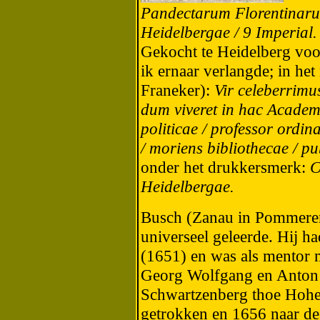
Pandectarum Florentinaru
Heidelbergae / 9 Imperial.
Gekocht te Heidelberg voor
ik ernaar verlangde; in he
Franeker):
Vir celeberrimus
dum viveret in hac Academi
politicae / professor ordin
/ moriens bibliothecae / pu
onder het drukkersmerk:
Co
Heidelbergae.
Busch (Zanau in Pommeren
universeel geleerde. Hij ha
(1651) en was als mentor m
Georg Wolfgang en Anton
Schwartzenberg thoe Hohe
getrokken en 1656 naar de 