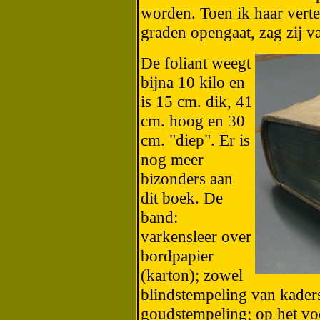
worden. Toen ik haar verte
graden opengaat, zag zij va
De foliant weegt
bijna 10 kilo en
is 15 cm. dik, 41
cm. hoog en 30
cm. "diep". Er is
nog meer
bizonders aan
dit boek. De
band:
varkensleer over
bordpapier
(karton); zowel
blindstempeling van kaders
goudstempeling; op het vo