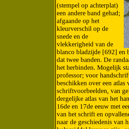
(stempel op achterplat)
een andere band gehad;
afgaande op het
kleurverschil op de
snede en de
vlekkerigheid van de
blanco bladzijde [692] en 
dat twee banden. De randa
het herbinden. Mogelijk s
professor; voor handschri
beschikken over een atlas 
schriftvoorbeelden, van gel
dergelijke atlas van het ha
16de en 17de eeuw met een 
van het schrift en opvallen
naar de geschiedenis van h