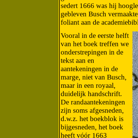
sedert 1666 was hij hoogle
gebleven Busch vermaakte 
foliant aan de academiebib
Vooral in de eerste helft
van het boek treffen we
onderstrepingen in de
tekst aan en
aantekeningen in de
marge, niet van Busch,
maar in een royaal,
duidelijk handschrift.
De randaantekeningen
zijn soms afgesneden,
d.w.z. het boekblok is
bijgesneden, het boek
heeft vóór 1663