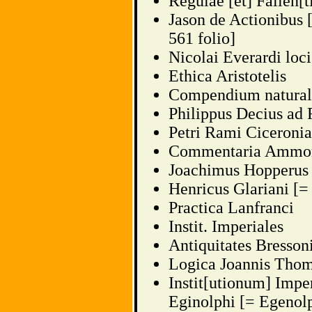
Regulae [et] Fallen[t
Jason de Actionibus 
561 folio]
Nicolai Everardi loci
Ethica Aristotelis
Compendium naturali
Philippus Decius ad 
Petri Rami Ciceroni
Commentaria Ammon
Joachimus Hopperus 
Henricus Glariani [=
Practica Lanfranci
Instit. Imperiales
Antiquitates Bresson
Logica Joannis Tho
Instit[utionum] Imper
Eginolphi [= Egenol