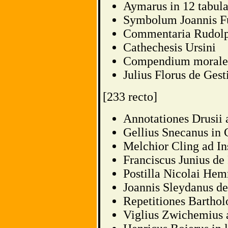
Aymarus in 12 tabul
Symbolum Joannis F
Commentaria Rudolph
Cathechesis Ursini
Compendium morale 
Julius Florus de Ge
[233 recto]
Annotationes Drusii
Gellius Snecanus in
Melchior Cling ad Ins
Franciscus Junius de 
Postilla Nicolai He
Joannis Sleydanus d
Repetitiones Bartho
Viglius Zwichemius a