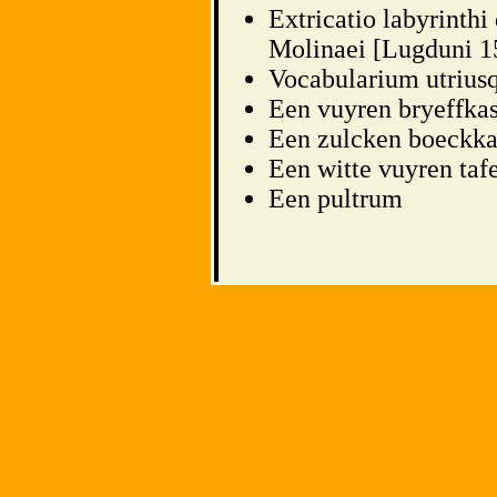
Extricatio labyrinthi
Molinaei [Lugduni 15
Vocabularium utriusq
Een vuyren bryeffka
Een zulcken boeckka
Een witte vuyren taf
Een pultrum