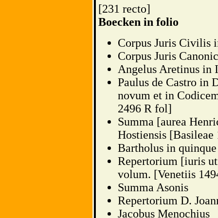
[231 recto]
Boecken in folio
Corpus Juris Civilis
Corpus Juris Canonic
Angelus Aretinus in I
Paulus de Castro in D
novum et in Codicem
2496 R fol]
Summa [aurea Henrici
Hostiensis [Basileae 
Bartholus in quinqu
Repertorium [iuris ut
volum. [Venetiis 149
Summa Asonis
Repertorium D. Joann
Jacobus Menochius