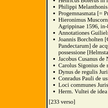
Henricus Boierus in
Philippi Melanthoni
Progemnasmata [= P
Hieronimus Muscornus
Agrippinae 1596, in-
Annotationes Guilie
Joannis Borcholten 
Pandectarum] de acq
possessione [Helmsta
Jacobus Cusanus de N
Carolus Sigonius de 
Dynus de regulis Juri
Conradus Pauli de us
Loci communes Juris 
Herm. Vultei de idea 
[233 verso]