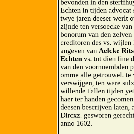
bevonden in den sterffhu
Echten in tijden advocat
twye jaren deeser werlt 
zijnde ten versoecke van 
bonorum van den zelven s
creditoren des vs. wijlen
angeven van
Aelcke Rit
Echten
vs. tot dien fine
van den voornoembden pr
omme alle getrouwel. te 
verswijgen, ten ware sul
willende t'allen tijden ye
haer ter handen gecomen
deesen bescrijven laten, 
Dircxz. gesworen gerecht
anno 1602.