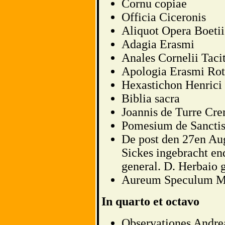
Cornu copiae
Officia Ciceronis
Aliquot Opera Boetii
Adagia Erasmi
Anales Cornelii Tacit
Apologia Erasmi Ro
Hexastichon Henrici 
Biblia sacra
Joannis de Turre Cr
Pomesium de Sancti
De post den 27en Aug
Sickes ingebracht end
general. D. Herbaio 
Aureum Speculum Ma
In quarto et octavo
Observationes Andre