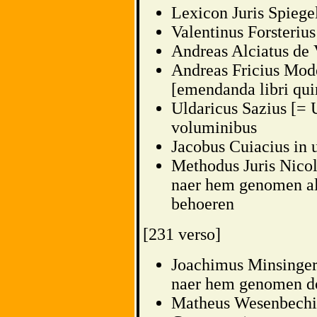
Lexicon Juris Spiegel
Valentinus Forsteriu
Andreas Alciatus de 
Andreas Fricius Mode
[emendanda libri qui
Uldaricus Sazius [= U
voluminibus
Jacobus Cuiacius in
Methodus Juris Nicol
naer hem genomen al
behoeren
[231 verso]
Joachimus Minsingeru
naer hem genomen do
Matheus Wesenbechius