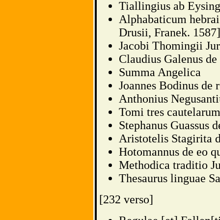
Tiallingius ab Eysinga
Alphabaticum hebra
Drusii, Franek. 1587
Jacobi Thomingii Juri
Claudius Galenus de 
Summa Angelica
Joannes Bodinus de r
Anthonius Negusantiu
Tomi tres cautelarum
Stephanus Guassus de
Aristotelis Stagirita 
Hotomannus de eo qu
Methodica traditio J
Thesaurus linguae S
[232 verso]