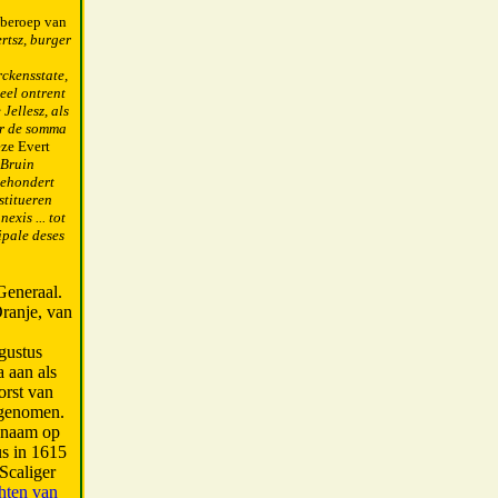
 beroep van
rtsz, burger
ckensstate,
eel ontrent
Jellesz, als
or de somma
ze Evert
 Bruin
eehondert
estitueren
exis ... tot
ipale deses
Generaal.
ranje, van
gustus
 aan als
orst van
ngenomen.
n naam op
s in 1615
Scaliger
hten van