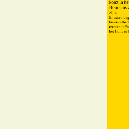
komt in he
Bouricius 
zijn.
Er waren beg
broers Alber
rechten te F
het Hof van 