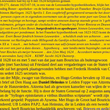
Leeuwarden had hij op 6 mei 1624 belijdenis gedaan.
20-271, datum 1625-07-16, in een van de Leeuwarder hypotheekboeken, blijkt het
ndrig Boner - apotheker - en de herkomst van de familie uit Franeker:
Bruijn Gijsbe
innen Harlingen. 1625 Aprilis 1. Een coopbrieff geregistreerd tersaecke het door
persoon copen en in eigendom overnemen van de gerechte seste part van Groot Ar
en met huijsinge en hovinge, sampt verdere annexen daarop staende groot in 't geh
ndematen, gelegen onder de clockslach van Franeker bij Pieter Rintiesz en Douwe 
ijct van Evert Eckes Boner,
burgerfendrich en apothequer
, binnen Leuwarden, vo
oudguldens per pondemaat.
In het Franeker hypotheekboek van 1623-1625 komt de
oor:
Evert Boner fendrich binnen Leuwarden ... schuldich ende ten achteren ... aen
 rentemr. tot Harlinghen ende Hillegondt du Gardijn echteluyden ... eenduysent tw
n XX st. 't stuck ... met behoorl. interessen nae ad[v]enant zeven ten hondert ... te r
en over een jaer a dato deeses ... hypotheecq ... sate landts mette huysinghe cum ann
Peter Rinckes als meijer bewoont ... den 22en Maij 1624 ... Accordeert metten princ
en zeevenden Junij 1624 ... KEMP. Jacobi 1624 Duinterp.
.
il 1628 tot en met 5 mei van dat jaar nam Bouricius als buitengewoon
gde (met Saeckma) uit Friesland deel aan vergaderingen van de Staten 
iode zal het gesprek plaatsgevonden hebben met Frederik Hendrik van O
s sedert 1625 secretaris was.
van der Mijle, zwager van Heinsius, en Hugo Grotius bevalen op 10 au
n brief uit Den Haag aan
Daniel Heinsius
te Leiden Foppe van Aitzema
oor de Hanzesteden. Aitzema had als gewezen kanselier van wijlen de v
belang bij de functie. Hij is door de Staten Generaal op 2 augustus aa
van de "Sylloges epistolarum a viribus illustribus scriptarum" wordt zij
erkeerd gespeld: Poppium ab Aysema. Met Hugo de Groot had Bouriciu
ndeerd; UB Leiden PAP2. Aan Heinsius, die in Leiden als een tweede 
ouwd, heeft Bouricius herhaaldelijk geschreven; vgl.
Brieven en gedic