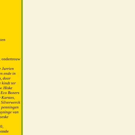
hten
; ondertrouw
e Jurrien
en ende in
n, door
 kindt ter
w. Hiske
e Eco Boners
 Karstes,
] Silverwerck
en penningen
huysinge van
laeske
0,
vormde