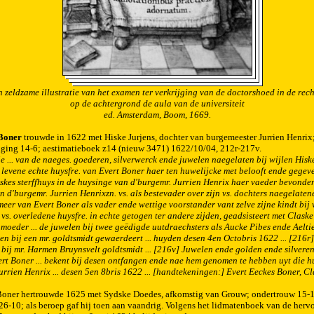
 zeldzame illustratie van het examen ter verkrijging van de doctorshoed in de rec
op de achtergrond de aula van de universiteit
ed. Amsterdam, Boom, 1669.
Boner
trouwde in 1622 met Hiske Jurjens, dochter van burgemeester Jurrien Henrix
iging 14-6; aestimatieboek z14 (nieuw 3471) 1622/10/04, 212r-217v.
ie ... van de naeges. goederen, silverwerck ende juwelen naegelaten bij wijlen Hisk
n levene echte huysfre. van Evert Boner haer ten huwelijcke met belooft ende gegev
iskes sterffhuys in de huysinge van d'burgemr. Jurrien Henrix haer vaeder bevonde
n d'burgemr. Jurrien Henrixzn. vs. als bestevader over zijn vs. dochters naegelatene
meer van Evert Boner als vader ende wettige voorstander vant zelve zijne kindt bij 
n vs. overledene huysfre. in echte getogen ter andere zijden, geadsisteert met Clask
moeder ... de juwelen bij twee geëdigde uutdraechsters als Aucke Pibes ende Aeltie
en bij een mr. goldtsmidt gewaerdeert ... huyden desen 4en Octobris 1622 ... [216r
bij mr. Harmen Bruynsvelt goldtsmidt ... [216v] Juwelen ende golden ende silver
vert Boner ... bekent bij desen ontfangen ende nae hem genomen te hebben uyt die 
urrien Henrix ... desen 5en 8bris 1622 ... [handtekeningen:] Evert Eeckes Boner, C
 Boner hertrouwde 1625 met Sydske Doedes, afkomstig van Grouw; ondertrouw 15-1
26-10; als beroep gaf hij toen aan vaandrig. Volgens het lidmatenboek van de her