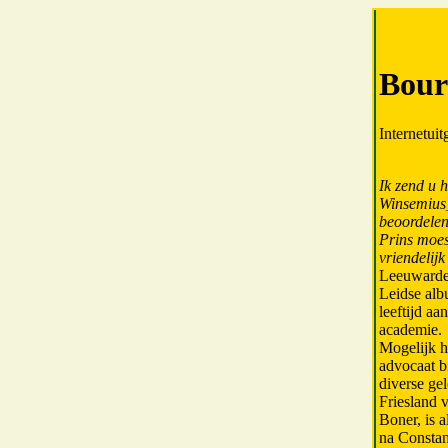
Bour
Internetui
Ik zend u h
Winsemius],
beoordelen.
Prins moes
vriendelij
Leeuward
Leidse alb
leeftijd aa
academie.
Mogelijk he
advocaat b
diverse ge
Friesland 
Boner, is 
na Constan