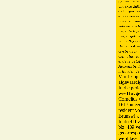
gemeente te 
Uit akte gg0
de burgervaa
en coopman b
bovenstaand 
zate en land
negentich po
meijer gebru
van 126,- g
Boner ook v
Gysberts zn.
Car. glns. va
ende te betal
Arckens bij 
... huyden d
Van 17 apr
afgevaardi
In die per
wie Huygen
Cornelius 
1617 in ee
resident v
Brunswijk 
In deel II 
blz. 439 v
gecorrespo
werd besch