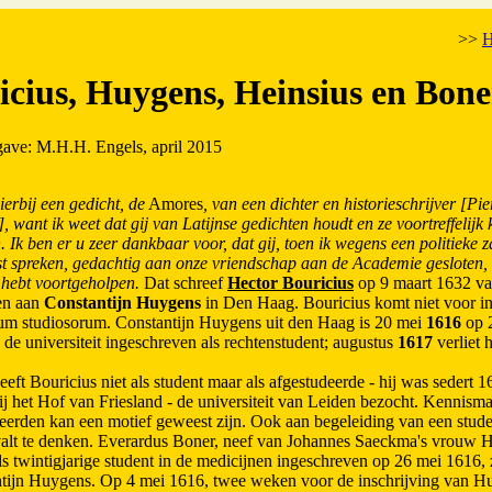
>>
icius, Huygens, Heinsius en Bone
tgave: M.H.H. Engels, april 2015
ierbij een gedicht, de
Amores
, van een dichter en historieschrijver [Pie
 want ik weet dat gij van Latijnse gedichten houdt en ze voortreffelijk 
 Ik ben er u zeer dankbaar voor, dat gij, toen ik wegens een politieke 
t spreken, gedachtig aan onze vriendschap aan de Academie gesloten, 
k hebt voortgeholpen.
Dat schreef
Hector Bouricius
op 9 maart 1632 va
en aan
Constantijn Huygens
in Den Haag. Bouricius komt niet voor in
um studiosorum. Constantijn Huygens uit den Haag is 20 mei
1616
op 2
n de universiteit ingeschreven als rechtenstudent; augustus
1617
verliet h
eft Bouricius niet als student maar als afgestudeerde - hij was sedert 
ij het Hof van Friesland - de universiteit van Leiden bezocht. Kennism
leerden kan een motief geweest zijn. Ook aan begeleiding van een stude
valt te denken. Everardus Boner, neef van Johannes Saeckma's vrouw 
als twintigjarige student in de medicijnen ingeschreven op 26 mei 1616,
tijn Huygens. Op 4 mei 1616, twee weken voor de inschrijving van H