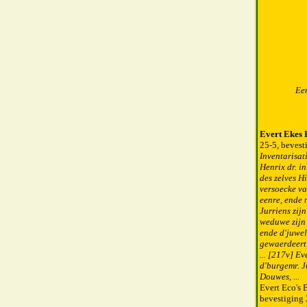
Een
Evert Ekes 
25-5, bevest
Inventarisat
Henrix dr. i
des zelves H
versoecke va
eenre, ende 
Jurriens zij
weduwe zijn 
ende d'juwel
gewaerdeert 
... [217v] E
d'burgemr. J
Douwes, ...
Evert Eco's
bevestiging 