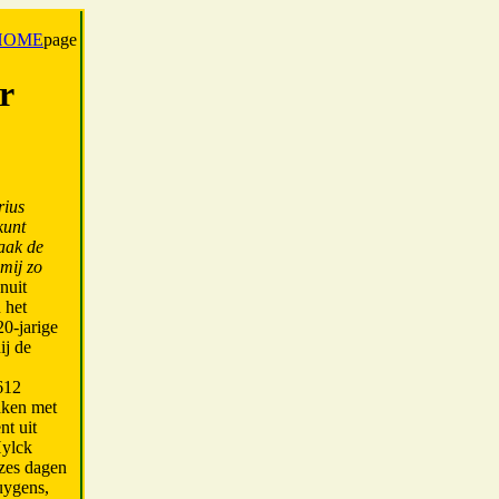
HOME
page
r
rius
kunt
zaak de
mij zo
nuit
 het
0-jarige
ij de
1612
aken met
nt uit
Hylck
 zes dagen
uygens,